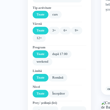
beb
Tip activitate
șco
AC
Toate
curs
Vârstă
Toate
3+
6+
9+
12+
Program
Toate
după 17:00
weekend
Limbă
Toate
Română
Nivel
c
Toate
Începător
Preț / ședință (lei)