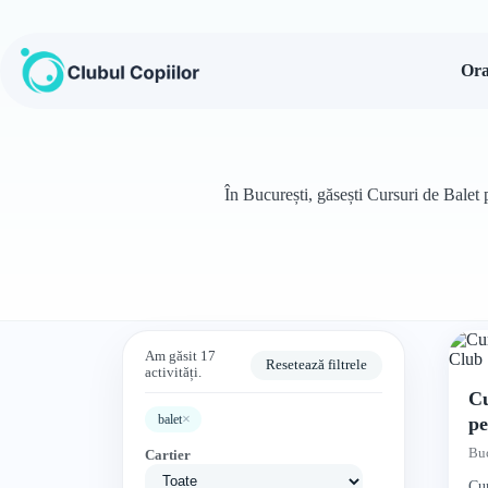
Sari
la
conținut
Ora
În București, găsești Cursuri de Balet p
Am găsit 17
Resetează filtrele
activități.
Cu
×
balet
pe
A
Buc
Cartier
Cur