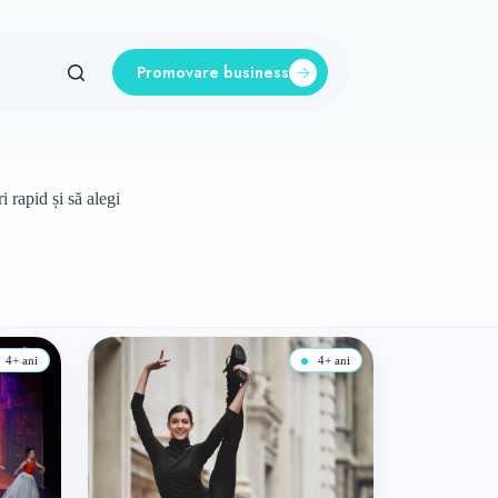
Promovare business
 rapid și să alegi
4+ ani
4+ ani