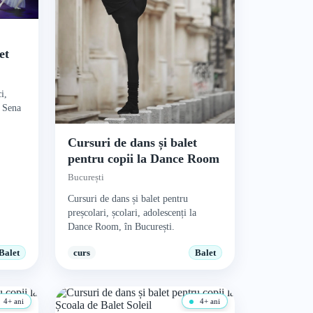
et
i,
a Sena
Cursuri de dans și balet
pentru copii la Dance Room
București
Cursuri de dans și balet pentru
preșcolari, școlari, adolescenți la
Dance Room, în București.
Balet
curs
Balet
4+ ani
4+ ani