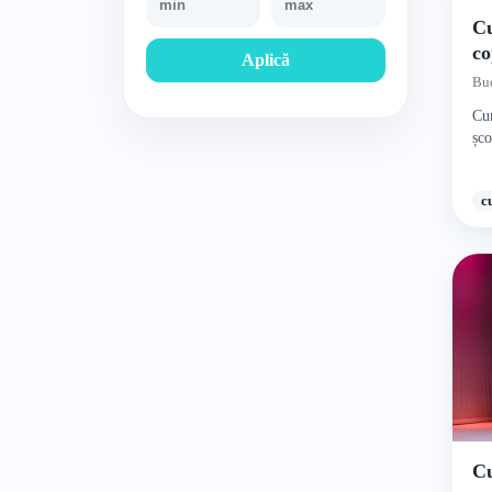
Cu
co
Aplică
Buc
Cur
șco
c
Cu