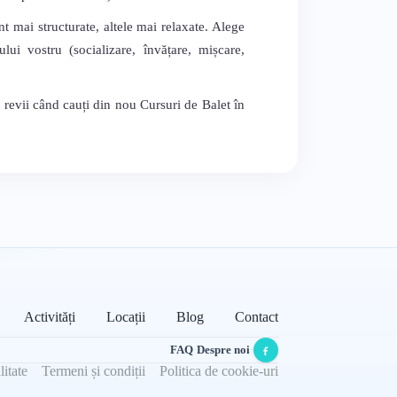
nt mai structurate, altele mai relaxate. Alege
lui vostru (socializare, învățare, mișcare,
 revii când cauți din nou Cursuri de Balet în
Activități
Locații
Blog
Contact
FAQ
·
Despre noi
·
litate
Termeni și condiții
Politica de cookie-uri