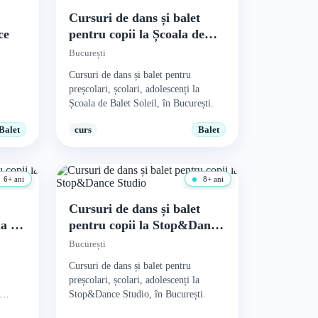
t
Cursuri de dans și balet
ce
pentru copii la Școala de
Balet Soleil
București
Cursuri de dans și balet pentru
preșcolari, școlari, adolescenți la
Școala de Balet Soleil, în București.
Balet
curs
Balet
6+ ani
8+ ani
t
Cursuri de dans și balet
ia de
pentru copii la Stop&Dance
Studio
București
Cursuri de dans și balet pentru
preșcolari, școlari, adolescenți la
Stop&Dance Studio, în București.