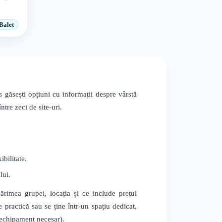
Balet
s găsești opțiuni cu informații despre vârstă
tre zeci de site-uri.
bilitate.
lui.
mărimea grupei, locația și ce include prețul
 practică sau se ține într-un spațiu dedicat,
, echipament necesar).