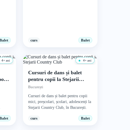
Balet
curs
Balet
4+ ani
4+ ani
t
Cursuri de dans și balet
Boom
pentru copii la Stejarii
Country Club
București
Cursuri de dans și balet pentru copii
mici, preșcolari, școlari, adolescenți la
Stejarii Country Club, în București.
Balet
curs
Balet