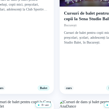
eluși, copii mici, preșcolari,
lari, adolescenți la Club Sportiv
Cursuri de balet pentru
S Double D, în București.
copii la Sena Studio Bal
București
Cursuri de balet pentru copii mic
preșcolari, școlari, adolescenți l
Studio Balet, în București.
urs
Balet
curs
8+ ani