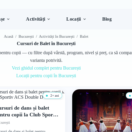
șe
Activități
Locații
Blog
Acasă
/
București
/
Activități în București
/
Balet
Cursuri de Balet în București
entru copii — cu filtre după vârstă, program, nivel și preț, ca să compari
varianta potrivită.
Vezi ghidul complet pentru București
Locații pentru copii în București
2+ ani
rsuri de dans și balet
ntru copii la Club Sportiv
CS Double D
urești
suri de dans și balet pentru