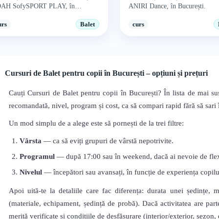
AH SofySPORT PLAY, în
ANIRI Dance, în București.
urești.
urs
Balet
curs
Cursuri de Balet pentru copii în București – opțiuni și prețuri
Cauți Cursuri de Balet pentru copii în București? În lista de mai su
recomandată, nivel, program și cost, ca să compari rapid fără să sari în
Un mod simplu de a alege este să pornești de la trei filtre:
Vârsta
— ca să eviți grupuri de vârstă nepotrivite.
Programul
— după 17:00 sau în weekend, dacă ai nevoie de flexi
Nivelul
— începători sau avansați, în funcție de experiența copilu
Apoi uită-te la detaliile care fac diferența: durata unei ședințe, 
(materiale, echipament, ședință de probă). Dacă activitatea are parte
merită verificate și condițiile de desfășurare (interior/exterior, sezon