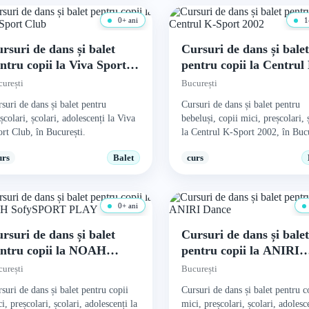
0+ ani
1
rsuri de dans și balet
Cursuri de dans și bale
ntru copii la Viva Sport
pentru copii la Centrul
lub
Sport 2002
urești
București
suri de dans și balet pentru
Cursuri de dans și balet pentru
școlari, școlari, adolescenți la Viva
bebeluși, copii mici, preșcolari, 
rt Club, în București.
la Centrul K-Sport 2002, în Bucu
urs
Balet
curs
0+ ani
rsuri de dans și balet
Cursuri de dans și bale
ntru copii la NOAH
pentru copii la ANIRI
ofySPORT PLAY
Dance
urești
București
suri de dans și balet pentru copii
Cursuri de dans și balet pentru c
i, preșcolari, școlari, adolescenți la
mici, preșcolari, școlari, adolesc