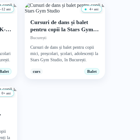
–12 ani
4+ ani
t
Cursuri de dans și balet
 K-
pentru copii la Stars Gym
Studio
București
Cursuri de dans și balet pentru copii
școlari
mici, preșcolari, școlari, adolescenți la
rești.
Stars Gym Studio, în București.
Balet
curs
Balet
0+ ani
t
opii
enți la