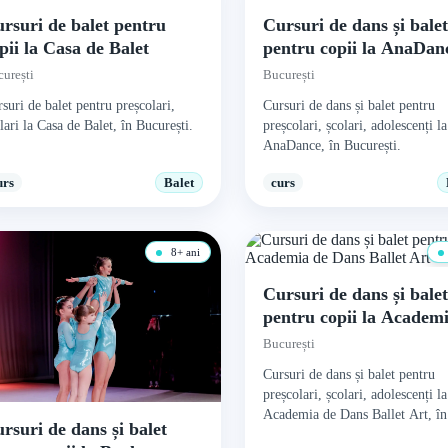
rsuri de balet pentru
Cursuri de dans și bale
pii la Casa de Balet
pentru copii la AnaDan
urești
București
suri de balet pentru preșcolari,
Cursuri de dans și balet pentru
lari la Casa de Balet, în București.
preșcolari, școlari, adolescenți la
AnaDance, în București.
urs
Balet
curs
8+ ani
Cursuri de dans și bale
pentru copii la Academ
Dans Ballet Art
București
Cursuri de dans și balet pentru
preșcolari, școlari, adolescenți la
Academia de Dans Ballet Art, în
rsuri de dans și balet
București.