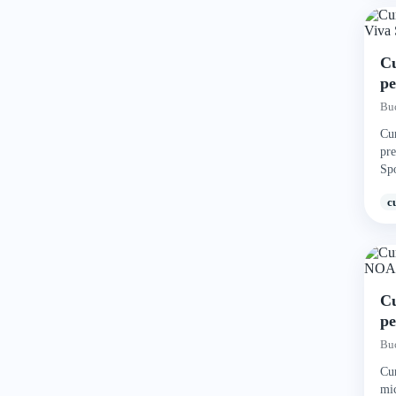
Cu
pe
C
Buc
Cur
pre
Spo
c
Cu
pe
S
Buc
Cur
mic