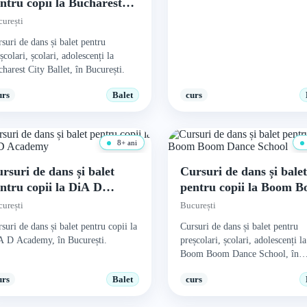
ntru copii la Bucharest
ty Ballet
urești
suri de dans și balet pentru
școlari, școlari, adolescenți la
harest City Ballet, în București.
urs
Balet
curs
8+ ani
rsuri de dans și balet
Cursuri de dans și bale
ntru copii la DiA D
pentru copii la Boom 
cademy
Dance School
urești
București
suri de dans și balet pentru copii la
Cursuri de dans și balet pentru
A D Academy, în București.
preșcolari, școlari, adolescenți la
Boom Boom Dance School, în
București.
urs
Balet
curs