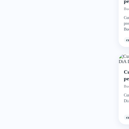
pe
Ci
Buc
Cur
pre
Buc
c
Cu
pe
A
Buc
Cur
Di
c