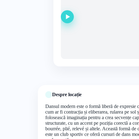
Despre locație
Dansul modern este o formă liberă de expresie car
cum ar fi contracția și eliberarea, rularea pe so
folosească imaginația pentru a crea secvențe capti
structurate, cu un accent pe poziția corectă a corp
bourrée, plié, relevé și altele. Această formă d
este un club sportiv ce oferă cursuri de dans mod