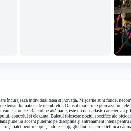
+3 foto
e încurajează individualitatea și inovația. Mișcările sunt fluide, neconv
l și extensii dramatice ale membrelor. Dansul modern explorează limitele fi
vante și unice. Baletul pe altă parte, este un dans clasic caracterizat pri
ului, controlul și eleganța. Baletul folosește poziții specifice ale picioa
e dans pune un accent puternic pe disciplină și antrenament intens pentru
ern și balet pentru copii și adolescenți, ghidându-i spre o tehnică cât m