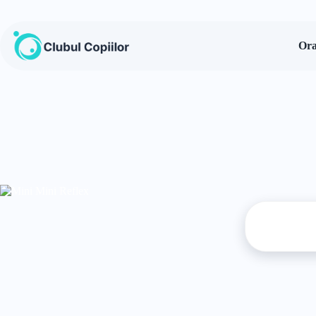
Sari
la
conținut
Ora