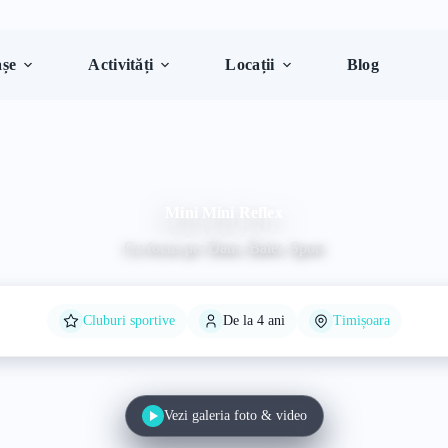
șe
Activități
Locații
Blog
Mini Mini Reflex
Cu focus pe: Dans, Balet, Sport
Cluburi sportive
De la 4 ani
Timișoara
Vezi galeria foto & video