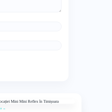
ția →