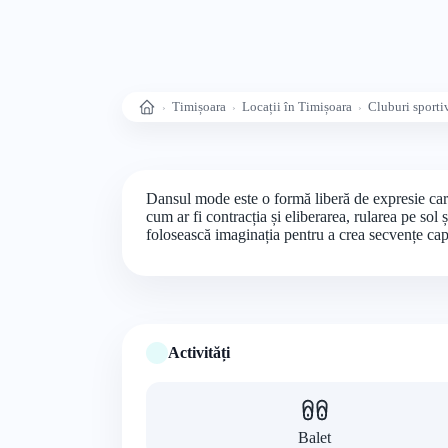
Timișoara
Locații în Timișoara
Cluburi sporti
Acasă
Dansul mode este o formă liberă de expresie care 
cum ar fi contracția și eliberarea, rularea pe sol
folosească imaginația pentru a crea secvențe cap
Activități
Balet