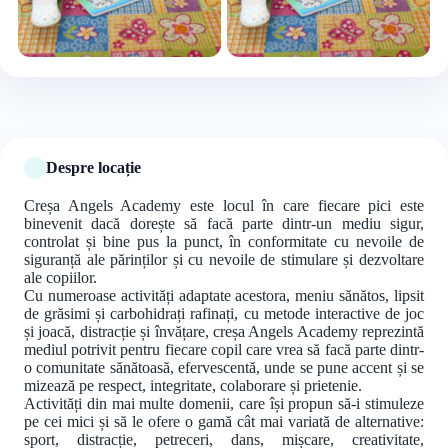
+6 foto
Despre locație
Creșa Angels Academy este locul în care fiecare pici este
binevenit dacă dorește să facă parte dintr-un mediu sigur,
controlat și bine pus la punct, în conformitate cu nevoile de
siguranță ale părinților și cu nevoile de stimulare și dezvoltare
ale copiilor.
Cu numeroase activități adaptate acestora, meniu sănătos, lipsit
de grăsimi și carbohidrați rafinați, cu metode interactive de joc
și joacă, distracție și învățare, creșa Angels Academy reprezintă
mediul potrivit pentru fiecare copil care vrea să facă parte dintr-
o comunitate sănătoasă, efervescentă, unde se pune accent și se
mizează pe respect, integritate, colaborare și prietenie.
Activități din mai multe domenii, care își propun să-i stimuleze
pe cei mici și să le ofere o gamă cât mai variată de alternative:
sport, distracție, petreceri, dans, mișcare, creativitate,