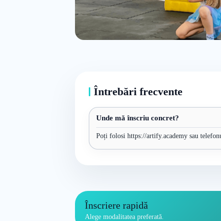
Întrebări frecvente
Unde mă înscriu concret?
Poți folosi https://artify.academy sau telefon
Înscriere rapidă
Alege modalitatea preferată.