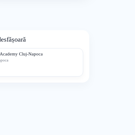
desfășoară
y Academy Cluj-Napoca
apoca