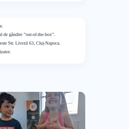
a.
ul de gândire ”out-of-the-box”.
 este Str. Livezii 63, Cluj-Napoca.
izator.