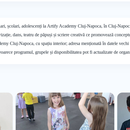
olari, școlari, adolescenți la Artify Academy Cluj-Napoca, în Cluj-Napoc
vizație, dans, teatru de păpuși și scriere creativă ce promovează concept
ademy Cluj-Napoca, cu spațiu interior; adresa menționată în datele vechi
deoarece programul, grupele și disponibilitatea pot fi actualizate de organ