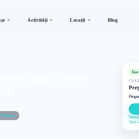
șe
Activități
Locații
Blog
Napoca
/
Cursuri de actorie pentru copii la Artify Academy Cluj-Napoca
Însc
entru copii la Artify
COST
ca
Preț
Organ
 ani
uj-Napoca
Sună 
Vezi 