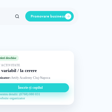
Promovare business
rieri deschise
 ACTIVITATE
 variabil / la cerere
izator:
Artify Academy Cluj-Napoca
Înscrie-ți copilul
pentru detalii: (0768) 080 031
website organizator