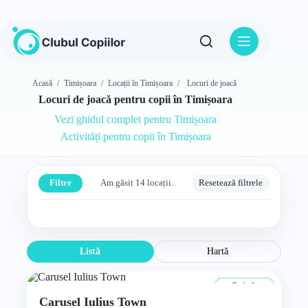
Sari
la
conținut
Acasă
/
Timișoara
/
Locații în Timișoara
/
Locuri de joacă
Locuri de joacă pentru copii în Timișoara
Vezi ghidul complet pentru Timișoara
Activități pentru copii în Timișoara
Filtre
Am găsit 14 locații.
Resetează filtrele
Listă
Hartă
De la 0 ani
Carusel Iulius Town