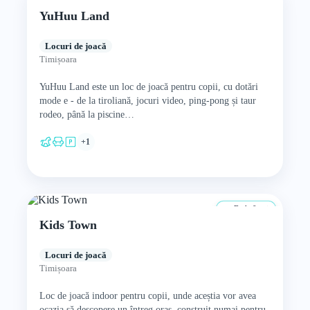
YuHuu Land
Locuri de joacă
Timișoara
YuHuu Land este un loc de joacă pentru copii, cu dotări
mode e - de la tiroliană, jocuri video, ping-pong și taur
rodeo, până la piscine…
+1
De la 0 ani
Kids Town
Locuri de joacă
Timișoara
Loc de joacă indoor pentru copii, unde aceștia vor avea
ocazia să descopere un întreg oraș, construit numai pentru