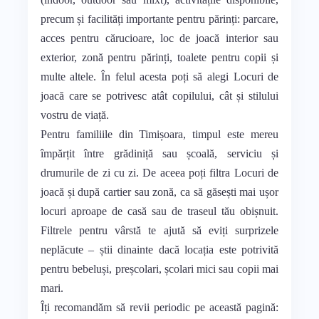
precum și facilități importante pentru părinți: parcare,
acces pentru cărucioare, loc de joacă interior sau
exterior, zonă pentru părinți, toalete pentru copii și
multe altele. În felul acesta poți să alegi Locuri de
joacă care se potrivesc atât copilului, cât și stilului
vostru de viață.
Pentru familiile din Timișoara, timpul este mereu
împărțit între grădiniță sau școală, serviciu și
drumurile de zi cu zi. De aceea poți filtra Locuri de
joacă și după cartier sau zonă, ca să găsești mai ușor
locuri aproape de casă sau de traseul tău obișnuit.
Filtrele pentru vârstă te ajută să eviți surprizele
neplăcute – știi dinainte dacă locația este potrivită
pentru bebeluși, preșcolari, școlari mici sau copii mai
mari.
Îți recomandăm să revii periodic pe această pagină: