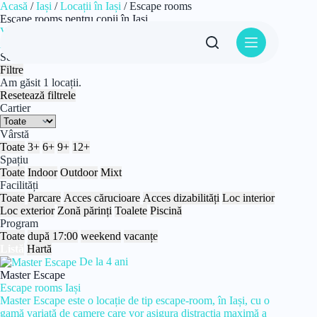
Sari
Acasă
/
Iași
/
Locații în Iași
/
Escape rooms
la
Escape rooms pentru copii în Iași
conținut
Vezi ghidul complet pentru Iași
Activități pentru copii în Iași
Se afișează 1 locații.
Filtre
Am găsit 1 locații.
Resetează filtrele
Cartier
Vârstă
Toate
3+
6+
9+
12+
Spațiu
Toate
Indoor
Outdoor
Mixt
Facilități
Toate
Parcare
Acces cărucioare
Acces dizabilități
Loc interior
Loc exterior
Zonă părinți
Toalete
Piscină
Program
Toate
după 17:00
weekend
vacanțe
Listă
Hartă
De la 4 ani
Master Escape
Escape rooms
Iași
Master Escape este o locație de tip escape-room, în Iași, cu o
gamă variată de camere care vor asigura distracția maximă a