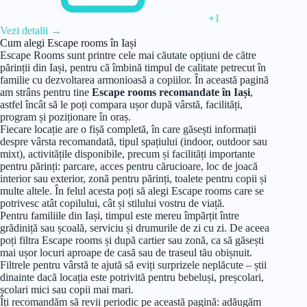
+1
Vezi detalii
→
Cum alegi Escape rooms în Iași
Escape Rooms sunt printre cele mai căutate opțiuni de către
părinții din Iași, pentru că îmbină timpul de calitate petrecut în
familie cu dezvoltarea armonioasă a copiilor. În această pagină
am strâns pentru tine
Escape rooms recomandate în Iași
,
astfel încât să le poți compara ușor după vârstă, facilități,
program și poziționare în oraș.
Fiecare locație are o fișă completă, în care găsești informații
despre vârsta recomandată, tipul spațiului (indoor, outdoor sau
mixt), activitățile disponibile, precum și facilități importante
pentru părinți: parcare, acces pentru cărucioare, loc de joacă
interior sau exterior, zonă pentru părinți, toalete pentru copii și
multe altele. În felul acesta poți să alegi Escape rooms care se
potrivesc atât copilului, cât și stilului vostru de viață.
Pentru familiile din Iași, timpul este mereu împărțit între
grădiniță sau școală, serviciu și drumurile de zi cu zi. De aceea
poți filtra Escape rooms și după cartier sau zonă, ca să găsești
mai ușor locuri aproape de casă sau de traseul tău obișnuit.
Filtrele pentru vârstă te ajută să eviți surprizele neplăcute – știi
dinainte dacă locația este potrivită pentru bebeluși, preșcolari,
școlari mici sau copii mai mari.
Îți recomandăm să revii periodic pe această pagină: adăugăm