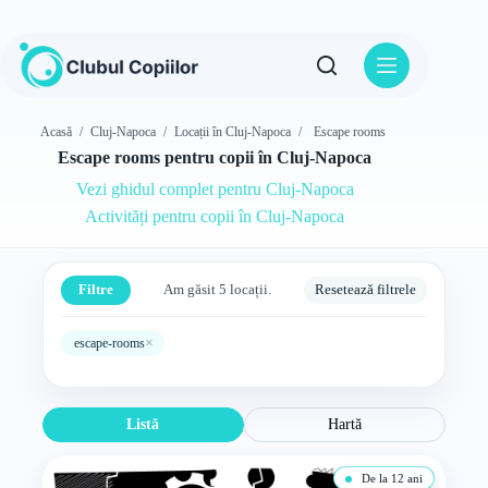
Sari
la
conținut
Acasă
/
Cluj-Napoca
/
Locații în Cluj-Napoca
/
Escape rooms
Escape rooms pentru copii în Cluj-Napoca
Vezi ghidul complet pentru Cluj-Napoca
Activități pentru copii în Cluj-Napoca
Filtre
Am găsit 5 locații.
Resetează filtrele
×
escape-rooms
Listă
Hartă
De la 12 ani