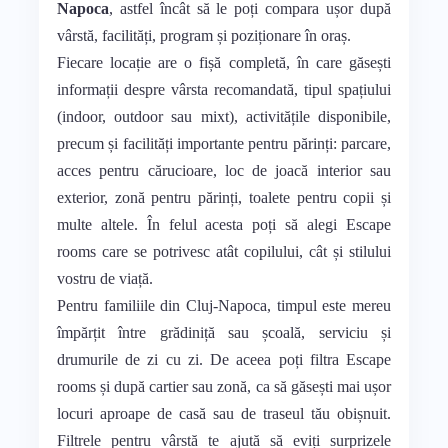
Napoca
, astfel încât să le poți compara ușor după
vârstă, facilități, program și poziționare în oraș.
Fiecare locație are o fișă completă, în care găsești
informații despre vârsta recomandată, tipul spațiului
(indoor, outdoor sau mixt), activitățile disponibile,
precum și facilități importante pentru părinți: parcare,
acces pentru cărucioare, loc de joacă interior sau
exterior, zonă pentru părinți, toalete pentru copii și
multe altele. În felul acesta poți să alegi Escape
rooms care se potrivesc atât copilului, cât și stilului
vostru de viață.
Pentru familiile din Cluj-Napoca, timpul este mereu
împărțit între grădiniță sau școală, serviciu și
drumurile de zi cu zi. De aceea poți filtra Escape
rooms și după cartier sau zonă, ca să găsești mai ușor
locuri aproape de casă sau de traseul tău obișnuit.
Filtrele pentru vârstă te ajută să eviți surprizele