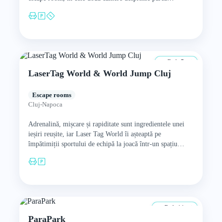
De la 7 ani
LaserTag World & World Jump Cluj
Escape rooms
Cluj-Napoca
Adrenalină, mișcare și rapiditate sunt ingredientele unei
ieșiri reușite, iar Laser Tag World îi așteaptă pe
împătimiții sportului de echipă la joacă într-un spațiu
special amenajat.…
De la 14 ani
ParaPark