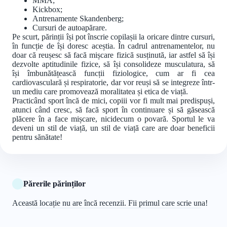
MMA;
Kickbox;
Antrenamente Skandenberg;
Cursuri de autoapărare.
Pe scurt, părinții își pot înscrie copilașii la oricare dintre cursuri,
în funcție de își doresc aceștia. În cadrul antrenamentelor, nu
doar că reușesc să facă mișcare fizică susținută, iar astfel să își
dezvolte aptitudinile fizice, să își consolideze musculatura, să
își îmbunătățească funcții fiziologice, cum ar fi cea
cardiovasculară și respiratorie, dar vor reuși să se integreze într-
un mediu care promovează moralitatea și etica de viață.
Practicând sport încă de mici, copiii vor fi mult mai predispuși,
atunci când cresc, să facă sport în continuare și să găsească
plăcere în a face mișcare, nicidecum o povară. Sportul le va
deveni un stil de viață, un stil de viață care are doar beneficii
pentru sănătate!
Părerile părinților
Această locație nu are încă recenzii. Fii primul care scrie una!