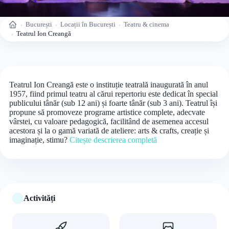
București
Locații în București
Teatru & cinema
Acasă
Teatrul Ion Creangă
Teatrul Ion Creangă este o instituție teatrală inaugurată în anul
1957, fiind primul teatru al cărui repertoriu este dedicat în special
publicului tânăr (sub 12 ani) și foarte tânăr (sub 3 ani). Teatrul își
propune să promoveze programe artistice complete, adecvate
vârstei, cu valoare pedagogică, facilitând de asemenea accesul
acestora și la o gamă variată de ateliere: arts & crafts, creație și
imaginație, stimu?
Citește descrierea completă
Activități