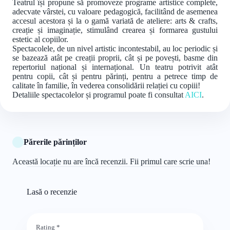
Teatrul își propune să promoveze programe artistice complete,
adecvate vârstei, cu valoare pedagogică, facilitând de asemenea
accesul acestora și la o gamă variată de ateliere: arts & crafts,
creație și imaginație, stimulând crearea și formarea gustului
estetic al copiilor.
Spectacolele, de un nivel artistic incontestabil, au loc periodic și
se bazează atât pe creații proprii, cât și pe povești, basme din
repertoriul național și internațional. Un teatru potrivit atât
pentru copii, cât și pentru părinți, pentru a petrece timp de
calitate în familie, în vederea consolidării relației cu copiii!
Detaliile spectacolelor și programul poate fi consultat
AICI
.
Părerile părinților
Această locație nu are încă recenzii. Fii primul care scrie una!
Lasă o recenzie
Rating
*