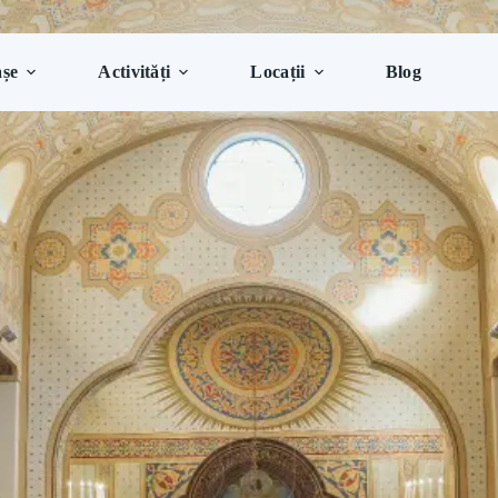
șe
Activități
Locații
Blog