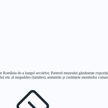
 în România de-a lungul secolelor. Parterul muzeului găzduiește expoziția
dul etic al mișpukhei (familiei), amintirile și credințele membrilor comuni