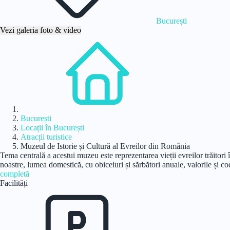
București
Vezi galeria foto & video
Acasă
București
Locații în București
Atracții turistice
Muzeul de Istorie și Cultură al Evreilor din România
Tema centrală a acestui muzeu este reprezentarea vieții evreilor trăitori
noastre, lumea domestică, cu obiceiuri și sărbători anuale, valorile și co
completă
Facilități