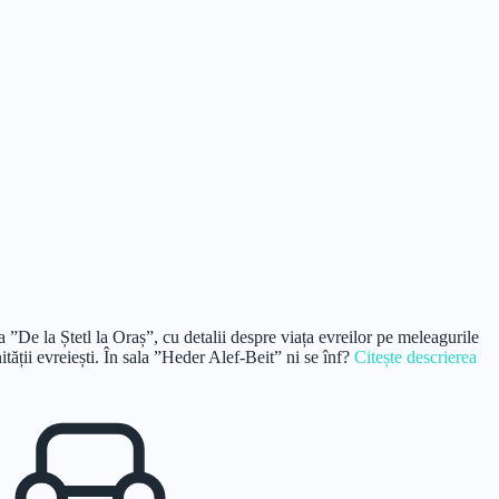
 ”De la Ștetl la Oraș”, cu detalii despre viața evreilor pe meleagurile
tății evreiești. În sala ”Heder Alef-Beit” ni se înf?
Citește descrierea