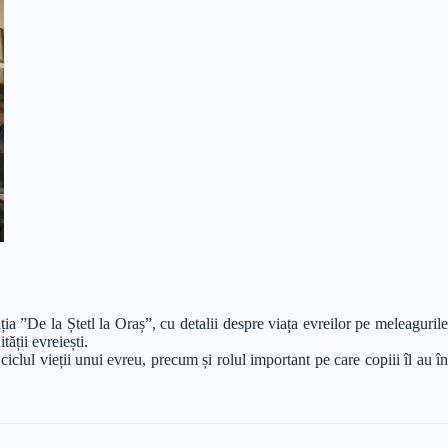
ia ”De la Ștetl la Oraș”, cu detalii despre viața evreilor pe meleagurile
ății evreiești.
clul vieții unui evreu, precum și rolul important pe care copiii îl au în