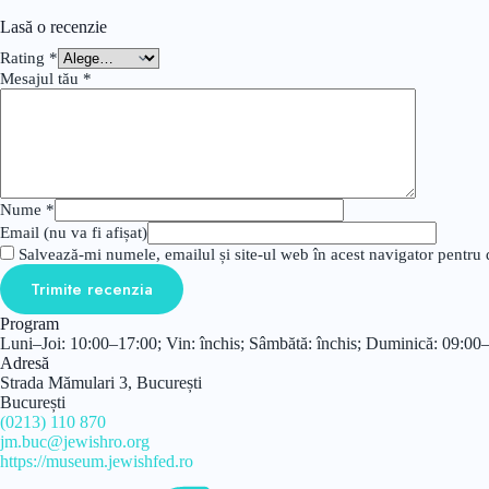
Lasă o recenzie
Rating
*
Mesajul tău
*
Nume
*
Email (nu va fi afișat)
Salvează-mi numele, emailul și site-ul web în acest navigator pentru 
Trimite recenzia
Program
Luni–Joi: 10:00–17:00; Vin: închis; Sâmbătă: închis; Duminică: 09:00
Adresă
Strada Mămulari 3, București
București
(0213) 110 870
jm.buc@jewishro.org
https://museum.jewishfed.ro