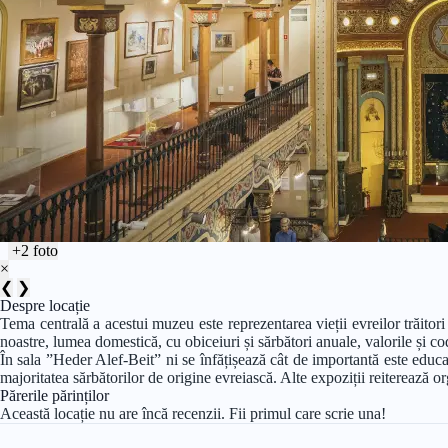
+2 foto
×
❮
❯
Despre locație
Tema centrală a acestui muzeu este reprezentarea vieții evreilor trăitor
noastre, lumea domestică, cu obiceiuri și sărbători anuale, valorile și co
În sala ”Heder Alef-Beit” ni se înfățișează cât de importantă este educaț
majoritatea sărbătorilor de origine evreiască. Alte expoziții reiterează orga
Părerile părinților
Această locație nu are încă recenzii. Fii primul care scrie una!