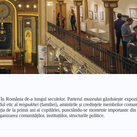
i în România de-a lungul secolelor. Parterul muzeului găzduiește expoziț
dul etic al
mișpukhei
(familiei), amintirile și credințele membrilor comunit
ia de la primii ani ai copilăriei, punctându-se momente importante din ci
nizarea comunităților, instituțiilor, structurile politice.