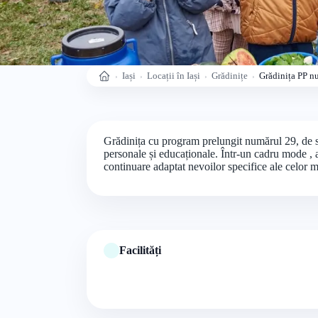
Iași
Locații în Iași
Grădinițe
Grădinița PP n
Acasă
Grădinița cu program prelungit numărul 29, de sta
personale și educaționale. Într-un cadru mode , a
continuare adaptat nevoilor specifice ale celor mi
Facilități