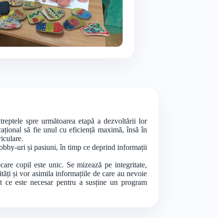
treptele spre următoarea etapă a dezvoltării lor
cațional să fie unul cu eficiență maximă, însă în
iculare.
obby-uri și pasiuni, în timp ce deprind informații
care copil este unic. Se mizează pe integritate,
lități și vor asimila informațiile de care au nevoie
ot ce este necesar pentru a susține un program