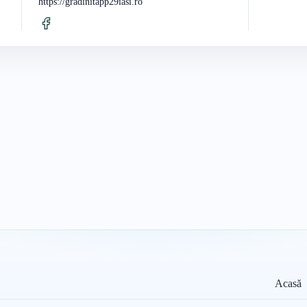
https://gradinitapp29iasi.ro
Acasă