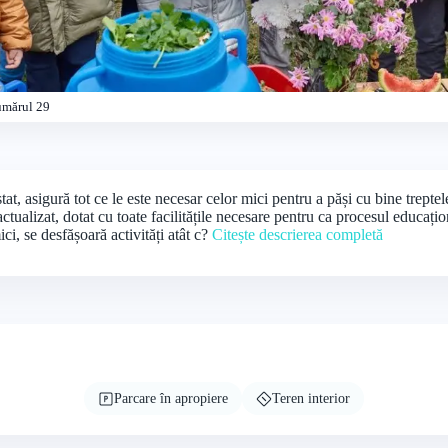
umărul 29
t, asigură tot ce le este necesar celor mici pentru a păși cu bine treptel
ctualizat, dotat cu toate facilitățile necesare pentru ca procesul educațio
ci, se desfășoară activități atât c?
Citește descrierea completă
Parcare în apropiere
Teren interior