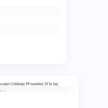
ția →