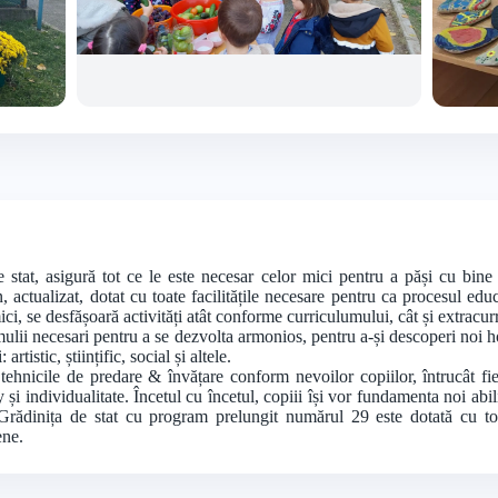
+2 foto
tat, asigură tot ce le este necesar celor mici pentru a păși cu bine 
 actualizat, dotat cu toate facilitățile necesare pentru ca procesul edu
ci, se desfășoară activități atât conforme curriculumului, cât și extracurr
mulii necesari pentru a se dezvolta armonios, pentru a-și descoperi noi h
rtistic, științific, social și altele.
 tehnicile de predare & învățare conform nevoilor copiilor, întrucât fie
ay și individualitate. Încetul cu încetul, copiii își vor fundamenta noi abi
. Grădinița de stat cu program prelungit numărul 29 este dotată cu t
ene.