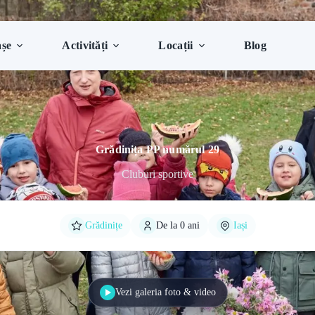
șe
Activități
Locații
Blog
Grădinița PP numărul 29
Cluburi sportive
Grădinițe
De la 0 ani
Iași
Vezi galeria foto & video