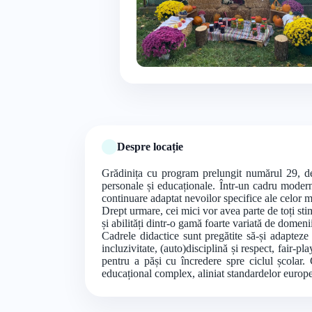
Despre locație
Grădinița cu program prelungit numărul 29, de s
personale și educaționale. Într-un cadru modern,
continuare adaptat nevoilor specifice ale celor mi
Drept urmare, cei mici vor avea parte de toți sti
și abilități dintr-o gamă foarte variată de domenii: a
Cadrele didactice sunt pregătite să-și adapteze
incluzivitate, (auto)disciplină și respect, fair-pl
pentru a păși cu încredere spre ciclul școlar
educațional complex, aliniat standardelor europ