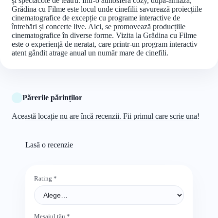
și spectacole de teatru. Într-o atmosferă cozy, după-amiaza,
Grădina cu Filme este locul unde cinefilii savurează proiecțiile
cinematografice de excepție cu programe interactive de
întrebări și concerte live. Aici, se promovează producțiile
cinematografice în diverse forme. Vizita la Grădina cu Filme
este o experiență de neratat, care printr-un program interactiv
atent gândit atrage anual un număr mare de cinefili.
Părerile părinților
Această locație nu are încă recenzii. Fii primul care scrie una!
Lasă o recenzie
Rating
*
Mesajul tău
*