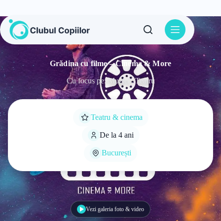
Sari
la
conținut
Grădina cu filme – Cinema & More
Cu focus pe: Muzica, Teatru
Teatru & cinema
De la 4 ani
București
Vezi galeria foto & video