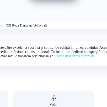
ve
CSS Bega Timisoara-Volleyball
către excelența sportivă și spiritul de echipă în lumea voleiului. Acest 
 mediu profesionist și inspirațional. Cu instruitori dedicați și experți în
că avansată. Atmosfera prietenoasă ș?
Citește descrierea completă
Volei