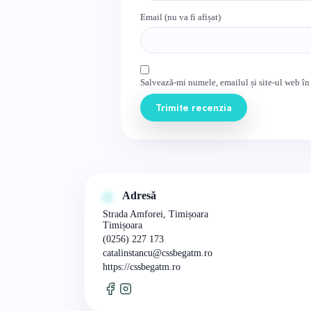
Email (nu va fi afișat)
Salvează-mi numele, emailul și site-ul web în
Trimite recenzia
Adresă
Strada Amforei, Timișoara
Timișoara
(0256) 227 173
catalinstancu@cssbegatm.ro
https://cssbegatm.ro