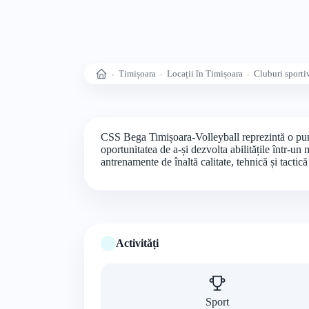
Timișoara
Locații în Timișoara
Cluburi sporti
Acasă
CSS Bega Timișoara-Volleyball reprezintă o punte 
oportunitatea de a-și dezvolta abilitățile într-un
antrenamente de înaltă calitate, tehnică și tacti
Activități
Sport