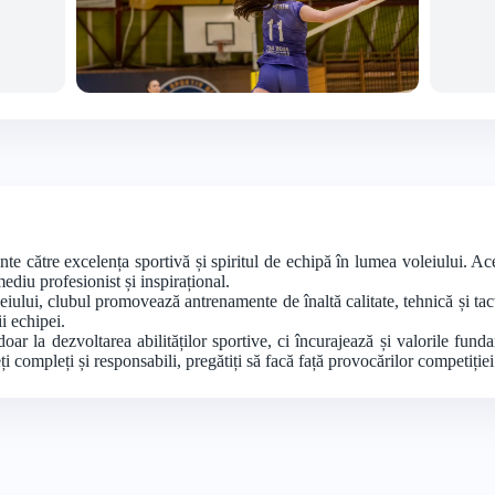
 către excelența sportivă și spiritul de echipă în lumea voleiului. Aces
mediu profesionist și inspirațional.
leiului, clubul promovează antrenamente de înaltă calitate, tehnică și ta
i echipei.
 la dezvoltarea abilităților sportive, ci încurajează și valorile funda
leți compleți și responsabili, pregătiți să facă față provocărilor competiție