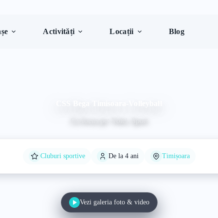
șe
Activități
Locații
Blog
CSS Bega Timisoara-Volleyball
Cu focus pe: Volei, Sport
Cluburi sportive
De la 4 ani
Timișoara
Vezi galeria foto & video