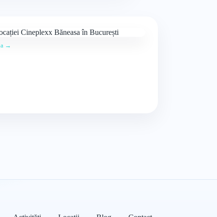
ția →