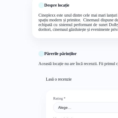
Despre locație
Cineplexx este unul dintre cele mai mari lanțur
spațiu modern și primitor. Cinemaul dispune de 
echipată cu sistemul performant de sunet Dolby
doritori, cinemaul găzduiește și evenimente priva
Părerile părinților
Această locație nu are încă recenzii. Fii primul c
Lasă o recenzie
Rating
*