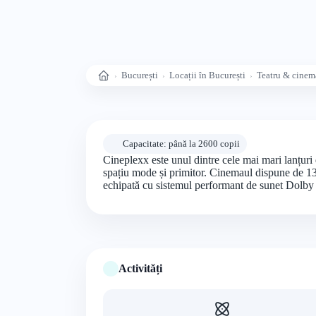
București
Locații în București
Teatru & cinem
Acasă
Capacitate: până la 2600 copii
Cineplexx este unul dintre cele mai mari lanțuri
spațiu mode și primitor. Cinemaul dispune de 13 
echipată cu sistemul performant de sunet Dolby
Activități