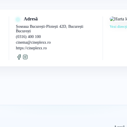
Adresă
Șoseaua București-Ploiești 42D, București
Vezi direc
București
(0316) 400 100
cinema@cineplexx.ro
https://cineplexx.ro