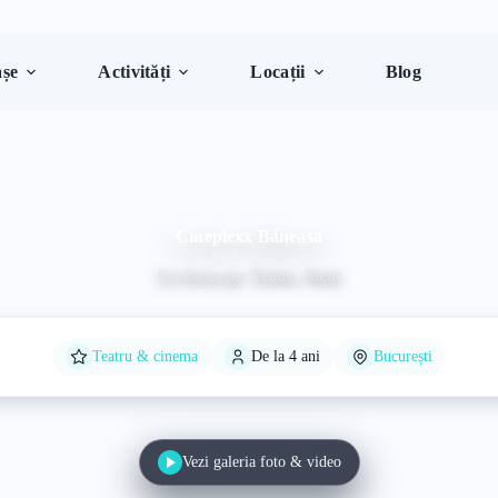
șe
Activități
Locații
Blog
Cineplexx Băneasa
Cu focus pe: Teatru, Stem
Teatru & cinema
De la 4 ani
București
Vezi galeria foto & video