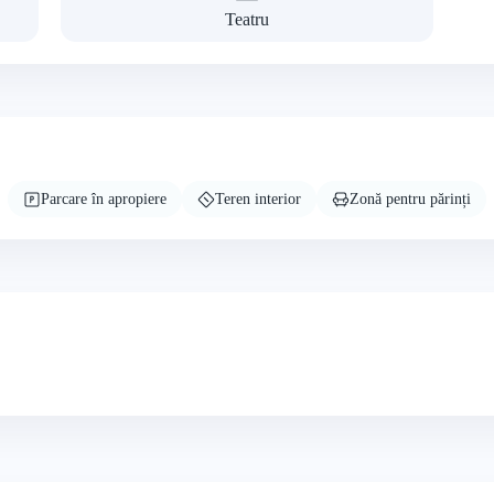
Teatru
Parcare în apropiere
Teren interior
Zonă pentru părinți
+3 foto