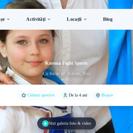
șe
Activități
Locații
Blog
Korona Fight Sports
Cu focus pe: Karate, Box
Cluburi sportive
De la 4 ani
Brașov
Vezi galeria foto & video