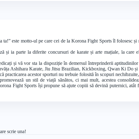
 ta!” este motto-ul pe care cei de la Korona Fight Sports îl folosesc și 
i ia parte la diferite concursuri de karate și arte mațiale, la care ele
edicați și vă vor sta la dispoziție în demersul întreprinderii aptitudinilo
a învăța Ashihara Karate, Jiu Jitsu Brazilian, Kickboxing, Qwan Ki Do și a
ă că practicarea acestor sporturi nu trebuie folosită în scopuri nechibzuite
 promovează un stil de viață sănătos, ci mai mult, acestea consolidea
orona Fight Sports își propune să ajute copiii să devină puternici, atât f
are scrie una!