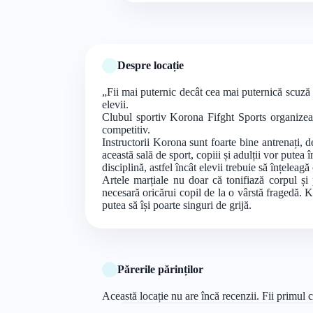
Despre locație
„Fii mai puternic decât cea mai puternică scuză a
elevii.
Clubul sportiv Korona Fifght Sports organizează ș
competitiv.
Instructorii Korona sunt foarte bine antrenați, d
această sală de sport, copiii și adulții vor pute
disciplină, astfel încât elevii trebuie să înțeleag
Artele marțiale nu doar că tonifiază corpul și
necesară oricărui copil de la o vârstă fragedă. K
putea să își poarte singuri de grijă.
Părerile părinților
Această locație nu are încă recenzii. Fii primul c