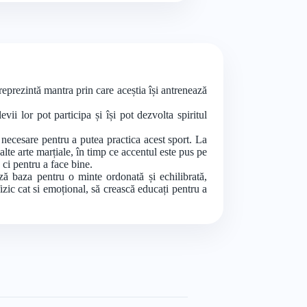
reprezintă mantra prin care aceștia își antrenează
vii lor pot participa și își pot dezvolta spiritul
r necesare pentru a putea practica acest sport. La
lte arte marțiale, în timp ce accentul este pus pe
, ci pentru a face bine.
ză baza pentru o minte ordonată și echilibrată,
izic cat si emoțional, să crească educați pentru a