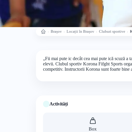
Brașov
Locații în Brașov
Cluburi sportive
K
Acasă
„Fii mai pute ic decât cea mai pute ică scuză a t
elevii. Clubul sportiv Korona Fifght Sports organiz
competitiv. Instructorii Korona sunt foarte bine 
Activități
Box