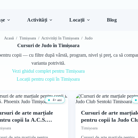
șe
Activități
Locații
Blog
Acasă
/
Timișoara
/
Activități în Timișoara
/
Judo
Cursuri de Judo în Timișoara
entru copii — cu filtre după vârstă, program, nivel și preț, ca să compari
varianta potrivită.
Vezi ghidul complet pentru Timișoara
Locații pentru copii în Timișoara
4+ ani
rsuri de arte marțiale
Cursuri de arte marțial
ntru copii la A.C.S.
pentru copii la Judo Cl
oenix Judo Timișoara
Sentoki Timisoara
ișoara
Timișoara
suri de arte marțiale pentru
Cursuri de arte marțiale pentru