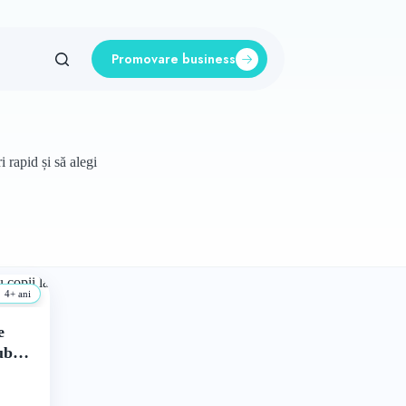
Promovare business
 rapid și să alegi
4+ ani
e
ub