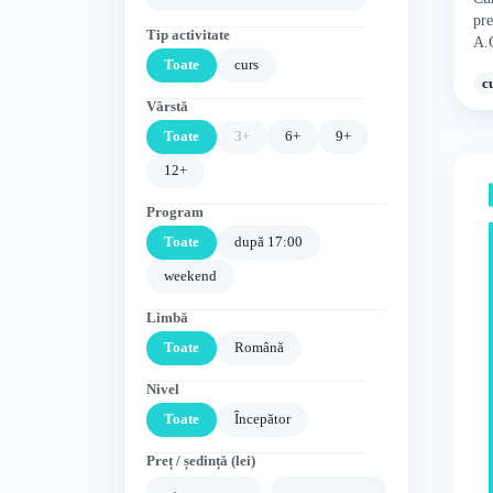
pre
Tip activitate
A.
Ti
Toate
curs
c
Vârstă
Toate
3+
6+
9+
12+
Program
Toate
după 17:00
weekend
Limbă
Toate
Română
Nivel
Toate
Începător
Preț / ședință (lei)