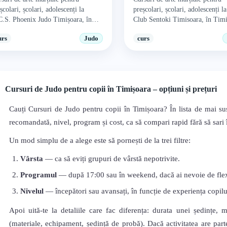
școlari, școlari, adolescenți la
preșcolari, școlari, adolescenți l
C.S. Phoenix Judo Timișoara, în
Club Sentoki Timisoara, în Timi
mișoara.
urs
Judo
curs
Cursuri de Judo pentru copii în Timișoara – opțiuni și prețuri
Cauți Cursuri de Judo pentru copii în Timișoara? În lista de mai sus
recomandată, nivel, program și cost, ca să compari rapid fără să sari în
Un mod simplu de a alege este să pornești de la trei filtre:
Vârsta
— ca să eviți grupuri de vârstă nepotrivite.
Programul
— după 17:00 sau în weekend, dacă ai nevoie de flexi
Nivelul
— începători sau avansați, în funcție de experiența copilu
Apoi uită-te la detaliile care fac diferența: durata unei ședințe, 
(materiale, echipament, ședință de probă). Dacă activitatea are parte