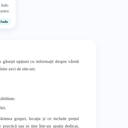
a Judo
șoara.
Judo
 găsești opțiuni cu informații despre vârstă
tre zeci de site-uri.
bilitate.
lui.
mărimea grupei, locația și ce include prețul
 practică sau se ține într-un spațiu dedicat,