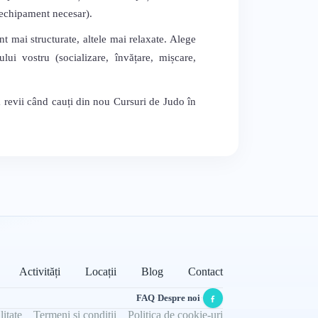
, echipament necesar).
nt mai structurate, altele mai relaxate. Alege
lui vostru (socializare, învățare, mișcare,
ă revii când cauți din nou Cursuri de Judo în
Activități
Locații
Blog
Contact
FAQ
·
Despre noi
·
litate
Termeni și condiții
Politica de cookie-uri