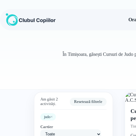
Sari
la
conținut
Ora
În Timișoara, găsești Cursuri de Judo p
Am găsit 2
Resetează filtrele
activități.
Cu
×
judo
pe
Ph
Tim
Cartier
Cur