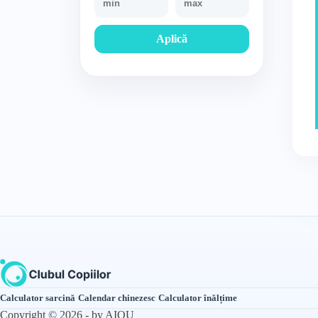
Aplică
Calculator sarcină
·
Calendar chinezesc
·
Calculator înălțime
Copyright © 2026 - by AIQU