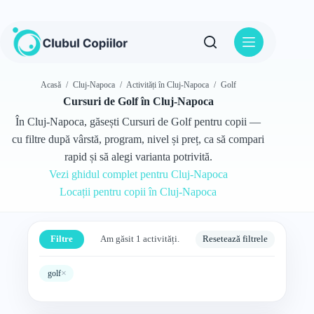
Sari
la
conținut
Acasă
/
Cluj-Napoca
/
Activități în Cluj-Napoca
/
Golf
Cursuri de Golf în Cluj-Napoca
În Cluj-Napoca, găsești Cursuri de Golf pentru copii —
cu filtre după vârstă, program, nivel și preț, ca să compari
rapid și să alegi varianta potrivită.
Vezi ghidul complet pentru Cluj-Napoca
Locații pentru copii în Cluj-Napoca
Filtre
Am găsit 1 activități.
Resetează filtrele
×
golf