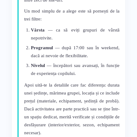
între zeci de site-uri.
Un mod simplu de a alege este să pornești de la
trei filtre:
Vârsta
— ca să eviți grupuri de vârstă
nepotrivite.
Programul
— după 17:00 sau în weekend,
dacă ai nevoie de flexibilitate.
Nivelul
— începători sau avansați, în funcție
de experiența copilului.
Apoi uită-te la detaliile care fac diferența: durata
unei ședințe, mărimea grupei, locația și ce include
prețul (materiale, echipament, ședință de probă).
Dacă activitatea are parte practică sau se ține într-
un spațiu dedicat, merită verificate și condițiile de
desfășurare (interior/exterior, sezon, echipament
necesar).