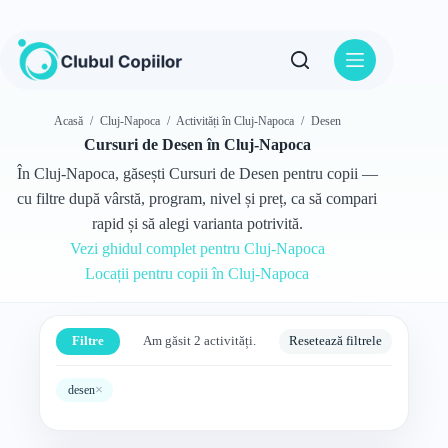
Sari
la
conținut
Acasă
/
Cluj-Napoca
/
Activități în Cluj-Napoca
/
Desen
Cursuri de Desen în Cluj-Napoca
În Cluj-Napoca, găsești Cursuri de Desen pentru copii —
cu filtre după vârstă, program, nivel și preț, ca să compari
rapid și să alegi varianta potrivită.
Vezi ghidul complet pentru Cluj-Napoca
Locații pentru copii în Cluj-Napoca
Filtre
Am găsit 2 activități.
Resetează filtrele
×
desen