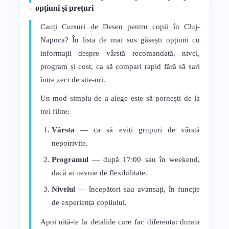
– opțiuni și prețuri
Cauți Cursuri de Desen pentru copii în Cluj-
Napoca? În lista de mai sus găsești opțiuni cu
informații despre vârstă recomandată, nivel,
program și cost, ca să compari rapid fără să sari
între zeci de site-uri.
Un mod simplu de a alege este să pornești de la
trei filtre:
Vârsta
— ca să eviți grupuri de vârstă
nepotrivite.
Programul
— după 17:00 sau în weekend,
dacă ai nevoie de flexibilitate.
Nivelul
— începători sau avansați, în funcție
de experiența copilului.
Apoi uită-te la detaliile care fac diferența: durata