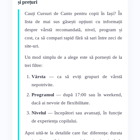
și prețuri
Cauți Cursuri de Canto pentru copii în Iași? În
lista de mai sus găsești opțiuni cu informații
despre vârstă recomandată, nivel, program și
cost, ca să compari rapid fără să sari între zeci de
site-uri.
Un mod simplu de a alege este să pornești de la
trei filtre:
Vârsta
— ca să eviți grupuri de vârstă
nepotrivite.
Programul
— după 17:00 sau în weekend,
dacă ai nevoie de flexibilitate.
Nivelul
— începători sau avansați, în funcție
de experiența copilului.
Apoi uită-te la detaliile care fac diferența: durata