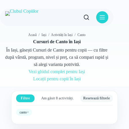
Sari
la
conținut
Acasă
/
Iași
/
Activități în Iași
/
Canto
Cursuri de Canto în Iași
În Iași, găsești Cursuri de Canto pentru copii — cu filtre
după vârstă, program, nivel și preț, ca să compari rapid și
să alegi varianta potrivită.
Vezi ghidul complet pentru Iași
Locații pentru copii în Iași
Filtre
Am găsit 8 activități.
Resetează filtrele
×
canto