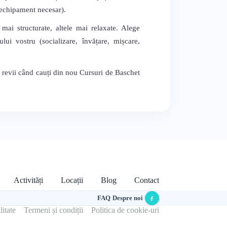
, echipament necesar).
 mai structurate, altele mai relaxate. Alege
lui vostru (socializare, învățare, mișcare,
ă revii când cauți din nou Cursuri de Baschet
Activități
Locații
Blog
Contact
FAQ
·
Despre noi
·
litate
Termeni și condiții
Politica de cookie-uri