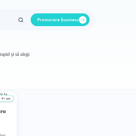
Promovare business
rapid și să alegi
4+ ani
tru
ari,