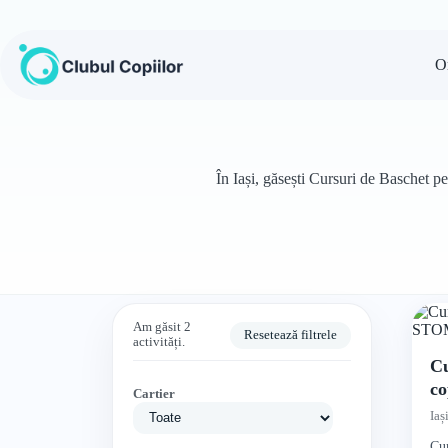
Sari
la
conținut
O
În Iași, găsești Cursuri de Baschet pe
Am găsit 2
Resetează filtrele
activități.
Cu
c
Cartier
Ba
Iaș
Cur