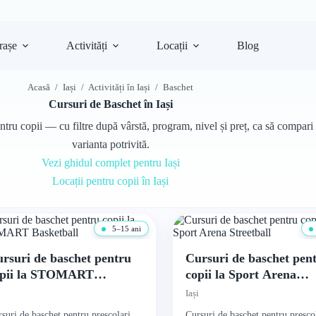
rașe
Activități
Locații
Blog
Acasă
/
Iași
/
Activități în Iași
/
Baschet
Cursuri de Baschet în Iași
ntru copii — cu filtre după vârstă, program, nivel și preț, ca să compari 
varianta potrivită.
Vezi ghidul complet pentru Iași
Locații pentru copii în Iași
5–15 ani
rsuri de baschet pentru
Cursuri de baschet pen
opii la STOMART
copii la Sport Arena
sketball
Streetball
i
Iași
suri de baschet pentru preșcolari,
Cursuri de baschet pentru preșcol