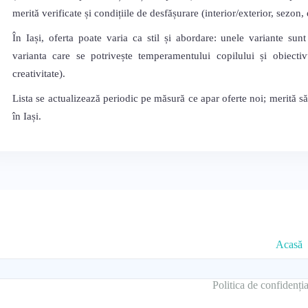
merită verificate și condițiile de desfășurare (interior/exterior, sezon
În Iași, oferta poate varia ca stil și abordare: unele variante sunt
varianta care se potrivește temperamentului copilului și obiectivu
creativitate).
Lista se actualizează periodic pe măsură ce apar oferte noi; merită s
în Iași.
Acasă
Politica de confidenția