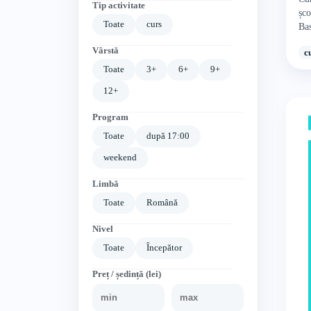
Tip activitate
șc
Toate
curs
Bas
Vârstă
c
Toate
3+
6+
9+
12+
Program
Toate
după 17:00
weekend
Limbă
Toate
Română
Nivel
Toate
Începător
Preț / ședință (lei)