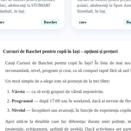
olari, adolescenți la STOMART
școlari, adolescenți la Sport Are
ketball, în Iași.
Streetball, în Iași.
urs
Baschet
curs
Ba
Cursuri de Baschet pentru copii în Iași – opțiuni și prețuri
Cauți Cursuri de Baschet pentru copii în Iași? În lista de mai sus
recomandată, nivel, program și cost, ca să compari rapid fără să sari în
Un mod simplu de a alege este să pornești de la trei filtre:
Vârsta
— ca să eviți grupuri de vârstă nepotrivite.
Programul
— după 17:00 sau în weekend, dacă ai nevoie de flexi
Nivelul
— începători sau avansați, în funcție de experiența copilu
Apoi uită-te la detaliile care fac diferența: durata unei ședințe, 
(materiale, echipament, ședință de probă). Dacă activitatea are parte