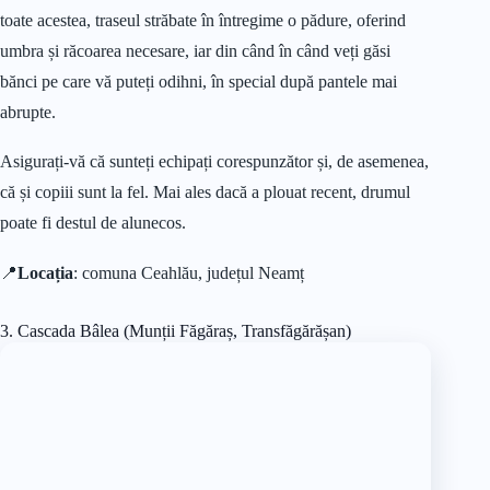
toate acestea, traseul străbate în întregime o pădure, oferind
umbra și răcoarea necesare, iar din când în când veți găsi
bănci pe care vă puteți odihni, în special după pantele mai
abrupte.
Asigurați-vă că sunteți echipați corespunzător și, de asemenea,
că și copiii sunt la fel. Mai ales dacă a plouat recent, drumul
poate fi destul de alunecos.
📍
Locația
: comuna Ceahlău, județul Neamț
3. Cascada Bâlea (Munții Făgăraș, Transfăgărășan)