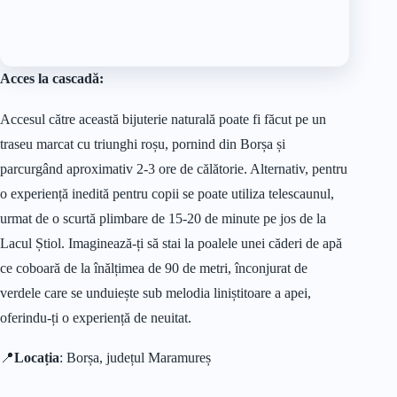
Acces la cascadă:
Accesul către această bijuterie naturală poate fi făcut pe un
traseu marcat cu triunghi roșu, pornind din Borșa și
parcurgând aproximativ 2-3 ore de călătorie. Alternativ, pentru
o experiență inedită pentru copii se poate utiliza telescaunul,
urmat de o scurtă plimbare de 15-20 de minute pe jos de la
Lacul Știol. Imaginează-ți să stai la poalele unei căderi de apă
ce coboară de la înălțimea de 90 de metri, înconjurat de
verdele care se unduiește sub melodia liniștitoare a apei,
oferindu-ți o experiență de neuitat.
📍
Locația
: Borșa, județul Maramureș