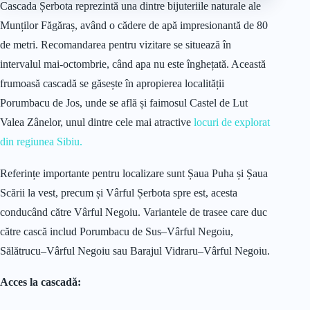
Cascada Șerbota reprezintă una dintre bijuteriile naturale ale
Munților Făgăraș, având o cădere de apă impresionantă de 80
de metri. Recomandarea pentru vizitare se situează în
intervalul mai-octombrie, când apa nu este înghețată. Această
frumoasă cascadă se găsește în apropierea localității
Porumbacu de Jos, unde se află și faimosul Castel de Lut
Valea Zânelor, unul dintre cele mai atractive
locuri de explorat
din regiunea Sibiu.
Referințe importante pentru localizare sunt Șaua Puha și Șaua
Scării la vest, precum și Vârful Șerbota spre est, acesta
conducând către Vârful Negoiu. Variantele de trasee care duc
către cască includ Porumbacu de Sus–Vârful Negoiu,
Sălătrucu–Vârful Negoiu sau Barajul Vidraru–Vârful Negoiu.
Acces la cascadă: