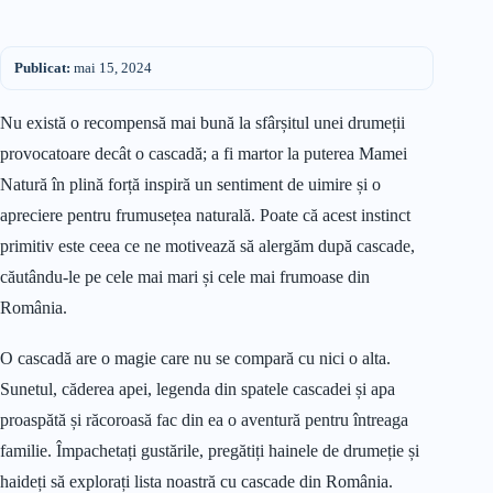
Publicat:
mai 15, 2024
Nu există o recompensă mai bună la sfârșitul unei drumeții
provocatoare decât o cascadă; a fi martor la puterea Mamei
Natură în plină forță inspiră un sentiment de uimire și o
apreciere pentru frumusețea naturală. Poate că acest instinct
primitiv este ceea ce ne motivează să alergăm după cascade,
căutându-le pe cele mai mari și cele mai frumoase din
România.
O cascadă are o magie care nu se compară cu nici o alta.
Sunetul, căderea apei, legenda din spatele cascadei și apa
proaspătă și răcoroasă fac din ea o aventură pentru întreaga
familie. Împachetați gustările, pregătiți hainele de drumeție și
haideți să explorați lista noastră cu cascade din România.