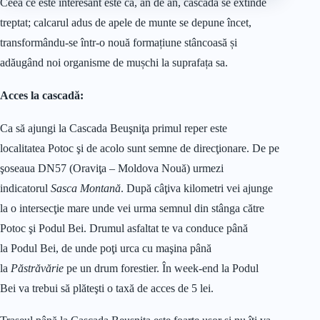
Ceea ce este interesant este că, an de an, cascada se extinde
treptat; calcarul adus de apele de munte se depune încet,
transformându-se într-o nouă formațiune stâncoasă și
adăugând noi organisme de mușchi la suprafața sa.
Acces la cascadă:
Ca să ajungi la Cascada Beuşniţa primul reper este
localitatea Potoc şi de acolo sunt semne de direcţionare. De pe
şoseaua DN57 (Oraviţa – Moldova Nouă) urmezi
indicatorul
Sasca Montană
. După câţiva kilometri vei ajunge
la o intersecţie mare unde vei urma semnul din stânga către
Potoc şi Podul Bei. Drumul asfaltat te va conduce până
la Podul Bei, de unde poţi urca cu maşina până
la
Păstrăvărie
pe un drum forestier. În week-end la Podul
Bei va trebui să plăteşti o taxă de acces de 5 lei.