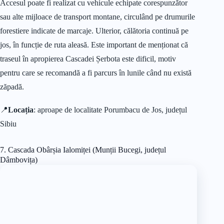
Accesul poate fi realizat cu vehicule echipate corespunzător
sau alte mijloace de transport montane, circulând pe drumurile
forestiere indicate de marcaje. Ulterior, călătoria continuă pe
jos, în funcție de ruta aleasă. Este important de menționat că
traseul în apropierea Cascadei Șerbota este dificil, motiv
pentru care se recomandă a fi parcurs în lunile când nu există
zăpadă.
📍
Locația
: aproape de localitate Porumbacu de Jos, județul
Sibiu
7. Cascada Obârșia Ialomiței (Munții Bucegi, județul
Dâmbovița)