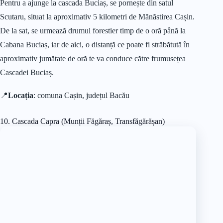
Pentru a ajunge la cascada Buciaș, se pornește din satul
Scutaru, situat la aproximativ 5 kilometri de Mănăstirea Cașin.
De la sat, se urmează drumul forestier timp de o oră până la
Cabana Buciaș, iar de aici, o distanță ce poate fi străbătută în
aproximativ jumătate de oră te va conduce către frumusețea
Cascadei Buciaș.
📍
Locația
: comuna Cașin, județul Bacău
10. Cascada Capra (Munții Făgăraș, Transfăgărășan)