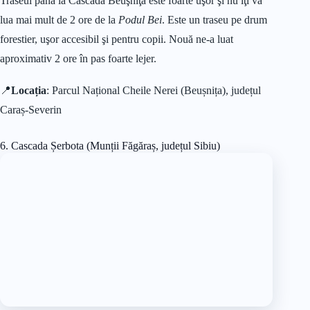
Traseul până la Cascada Beuşniţa este foarte uşor şi nu îţi va
lua mai mult de 2 ore de la
Podul Bei
. Este un traseu pe drum
forestier, uşor accesibil şi pentru copii. Nouă ne-a luat
aproximativ 2 ore în pas foarte lejer.
📍
Locația
: Parcul Național Cheile Nerei (Beușnița), județul
Caraș-Severin
6. Cascada Șerbota (Munții Făgăraș, județul Sibiu)