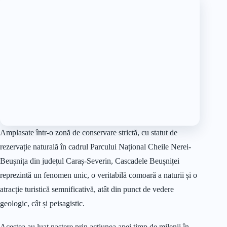
Amplasate într-o zonă de conservare strictă, cu statut de
rezervație naturală în cadrul Parcului Național Cheile Nerei-
Beușnița din județul Caraș-Severin, Cascadele Beușniței
reprezintă un fenomen unic, o veritabilă comoară a naturii și o
atracție turistică semnificativă, atât din punct de vedere
geologic, cât și peisagistic.
Acestea au luat naștere prin acțiunea apei timp de milenii în