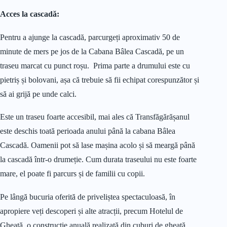
Acces la cascadă:
Pentru a ajunge la cascadă, parcurgeți aproximativ 50 de
minute de mers pe jos de la Cabana Bâlea Cascadă, pe un
traseu marcat cu punct roșu. Prima parte a drumului este cu
pietriș și bolovani, așa că trebuie să fii echipat corespunzător și
să ai grijă pe unde calci.
Este un traseu foarte accesibil, mai ales că Transfăgărășanul
este deschis toată perioada anului până la cabana Bâlea
Cascadă. Oamenii pot să lase mașina acolo și să meargă până
la cascadă într-o drumeție. Cum durata traseului nu este foarte
mare, el poate fi parcurs și de familii cu copii.
Pe lângă bucuria oferită de priveliștea spectaculoasă, în
apropiere veți descoperi și alte atracții, precum Hotelul de
Gheață, o construcție anuală realizată din cuburi de gheață