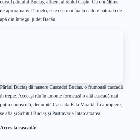
cursul pârâului Buciaș, afluent al râului Cașin. Cu o înălțime
de aproximativ 15 metri, este cea mai înaltă cădere naturală de
apă din întregul județ Bacău.
Pârâul Buciaș dă naștere Cascadei Buciaș, o frumoasă cascadă
în trepte. Aceeași râu în amonte formează o altă cascadă mai
puțin cunoscută, denumită Cascada Fata Moartă. În apropiere,
se află și Schitul Buciaș și Pastravaria Intarcatoarea.
Acces la cascadă: