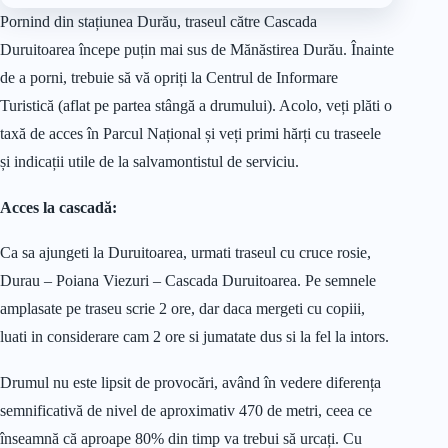
Pornind din stațiunea Durău, traseul către Cascada
Duruitoarea începe puțin mai sus de Mănăstirea Durău. Înainte
de a porni, trebuie să vă opriți la Centrul de Informare
Turistică (aflat pe partea stângă a drumului). Acolo, veți plăti o
taxă de acces în Parcul Național și veți primi hărți cu traseele
și indicații utile de la salvamontistul de serviciu.
Acces la cascadă:
Ca sa ajungeti la Duruitoarea, urmati traseul cu cruce rosie,
Durau – Poiana Viezuri – Cascada Duruitoarea. Pe semnele
amplasate pe traseu scrie 2 ore, dar daca mergeti cu copiii,
luati in considerare cam 2 ore si jumatate dus si la fel la intors.
Drumul nu este lipsit de provocări, având în vedere diferența
semnificativă de nivel de aproximativ 470 de metri, ceea ce
înseamnă că aproape 80% din timp va trebui să urcați. Cu