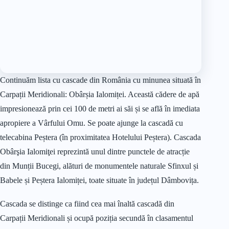
Continuăm lista cu cascade din România cu minunea situată în
Carpații Meridionali: Obârșia Ialomiței. Această cădere de apă
impresionează prin cei 100 de metri ai săi și se află în imediata
apropiere a Vârfului Omu. Se poate ajunge la cascadă cu
telecabina Peștera (în proximitatea Hotelului Peștera). Cascada
Obârşia Ialomiţei reprezintă unul dintre punctele de atracție
din Munții Bucegi, alături de monumentele naturale Sfinxul și
Babele și Peștera Ialomiței, toate situate în județul Dâmbovița.
Cascada se distinge ca fiind cea mai înaltă cascadă din
Carpații Meridionali și ocupă poziția secundă în clasamentul