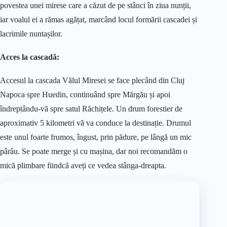
povestea unei mirese care a căzut de pe stânci în ziua nunții,
iar voalul ei a rămas agățat, marcând locul formării cascadei și
lacrimile nuntașilor.
Acces la cascadă:
Accesul la cascada Vălul Miresei se face plecând din Cluj
Napoca spre Huedin, continuând spre Mărgău și apoi
îndreptându-vă spre satul Răchițele. Un drum forestier de
aproximativ 5 kilometri vă va conduce la destinație. Drumul
este unul foarte frumos, îngust, prin pădure, pe lângă un mic
pârâu. Se poate merge și cu mașina, dar noi recomandăm o
mică plimbare fiindcă aveți ce vedea stânga-dreapta.