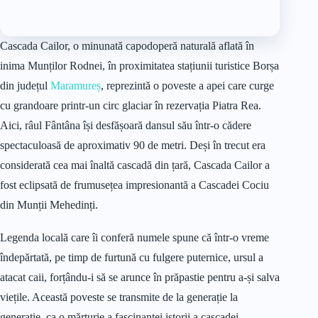
Cascada Cailor, o minunată capodoperă naturală aflată în
inima Munților Rodnei, în proximitatea stațiunii turistice Borșa
din județul
Maramureș
, reprezintă o poveste a apei care curge
cu grandoare printr-un circ glaciar în rezervația Piatra Rea.
Aici, râul Fântâna își desfășoară dansul său într-o cădere
spectaculoasă de aproximativ 90 de metri. Deși în trecut era
considerată cea mai înaltă cascadă din țară, Cascada Cailor a
fost eclipsată de frumusețea impresionantă a Cascadei Cociu
din Munții Mehedinți.
Legenda locală care îi conferă numele spune că într-o vreme
îndepărtată, pe timp de furtună cu fulgere puternice, ursul a
atacat caii, forțându-i să se arunce în prăpastie pentru a-și salva
viețile. Această poveste se transmite de la generație la
generație, ca o mărturie a fascinantei istorii a cascadei.