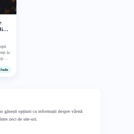
e
Jiu
opii
enți la
uj-
Judo
s găsești opțiuni cu informații despre vârstă
tre zeci de site-uri.