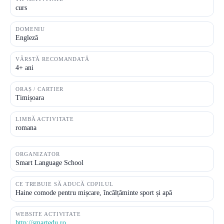
curs
DOMENIU
Engleză
VÂRSTĂ RECOMANDATĂ
4+ ani
ORAȘ / CARTIER
Timișoara
LIMBĂ ACTIVITATE
romana
ORGANIZATOR
Smart Language School
CE TREBUIE SĂ ADUCĂ COPILUL
Haine comode pentru mișcare, încălțăminte sport și apă
WEBSITE ACTIVITATE
http://smartedu.ro