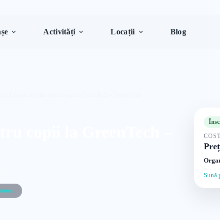
șe
Activități
Locații
Blog
ești
/
Cursuri de tenis pentru copii la GreenTech – Tennis Club
Însc
tru copii la GreenTech –
COST
Preț
Organ
ni
Sună 
curești