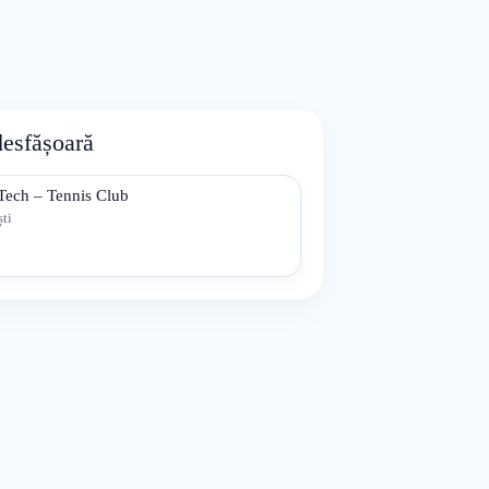
desfășoară
Tech – Tennis Club
ti