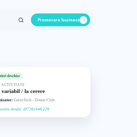
Promovare business
rieri deschise
 ACTIVITATE
 variabil / la cerere
izator:
GreenTech - Tennis Club
pentru detalii: (0728) 648 229