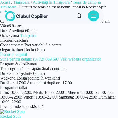
Sari
Acasă
/
Timișoara
/
Activități în Timișoara
/
Tenis de câmp în
la
Timișoara
/
Cursuri de tenis de masă pentru copii la Rocket Spin
conținut
curs
Tenis de câmp, Tenis de masă
Cursuri de tenis de masă pentru copii la Rocket Spin
Cursuri de Tenis de câmp și Tenis de masă pentru copii de la 8 ani
Vârstă
8+ ani
Durată ședință
60 min
Oraș / zonă
Timișoara
Înscrieri deschise
Cost activitate
Preț variabil / la cerere
Organizator:
Rocket Spin
Înscrie-ți copilul
Sună pentru detalii: (0772) 069 697
Vezi website organizator
Program & desfășurare
Tip program
Curs săptămânal / continuu
Durata unei ședințe
60 min
Weekend
Există ședințe în weekend
După ora 17:00
Are opțiuni după ora 17:00
Program detaliat
Luni: 10:00–22:00; Marți: 10:00–22:00; Miercuri: 10:00–22:00; Joi:
10:00–22:00; Vineri: 10:00–22:00; Sâmbătă: 10:00–22:00; Duminică:
10:00–22:00
Locații unde se desfășoară
Rocket Spin