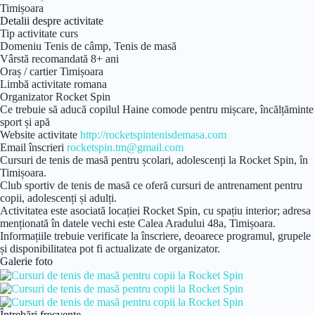
Timișoara
Detalii despre activitate
Tip activitate
curs
Domeniu
Tenis de câmp, Tenis de masă
Vârstă recomandată
8+ ani
Oraș / cartier
Timișoara
Limbă activitate
romana
Organizator
Rocket Spin
Ce trebuie să aducă copilul
Haine comode pentru mișcare, încălțăminte
sport și apă
Website activitate
http://rocketspintenisdemasa.com
Email înscrieri
rocketspin.tm@gmail.com
Cursuri de tenis de masă pentru școlari, adolescenți la Rocket Spin, în
Timișoara.
Club sportiv de tenis de masă ce oferă cursuri de antrenament pentru
copii, adolescenți și adulți.
Activitatea este asociată locației Rocket Spin, cu spațiu interior; adresa
menționată în datele vechi este Calea Aradului 48a, Timișoara.
Informațiile trebuie verificate la înscriere, deoarece programul, grupele
și disponibilitatea pot fi actualizate de organizator.
Galerie foto
Întrebări frecvente