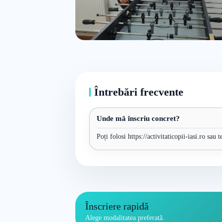
Întrebări frecvente
Unde mă înscriu concret?
Poți folosi https://activitaticopii-iasi.ro sau
Înscriere rapidă
Alege modalitatea preferată.