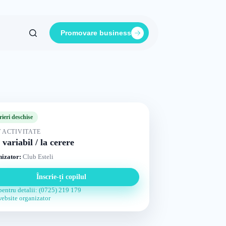
Promovare business
rieri deschise
 ACTIVITATE
 variabil / la cerere
izator:
Club Esteli
Înscrie-ți copilul
pentru detalii: (0725) 219 179
website organizator