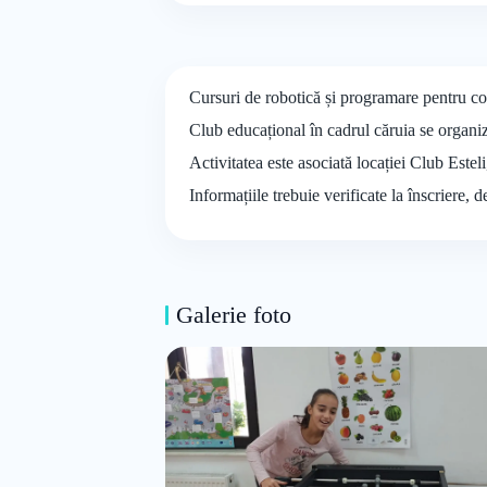
Cursuri de robotică și programare pentru copi
Club educațional în cadrul căruia se organiz
Activitatea este asociată locației Club Estel
Informațiile trebuie verificate la înscriere, 
Galerie foto