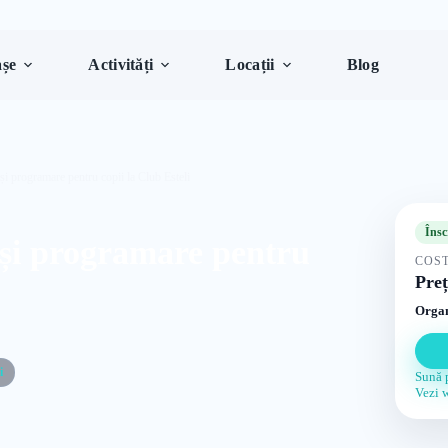
șe
Activități
Locații
Blog
și programare pentru copii la Club Esteli
Însc
 și programare pentru
COST
Preț
Organ
i
Sună 
Vezi 