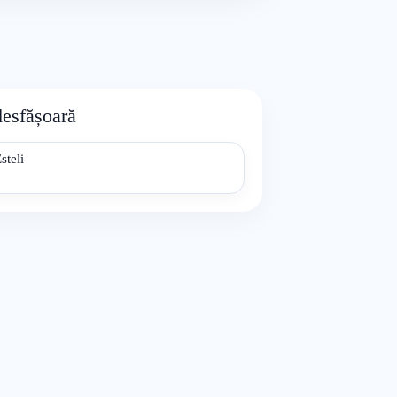
desfășoară
steli