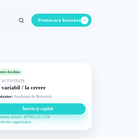
Promovare business
rieri deschise
 ACTIVITATE
 variabil / la cerere
izator:
Academia de Robotică
Înscrie-ți copilul
pentru detalii: (0785) 112 254
website organizator