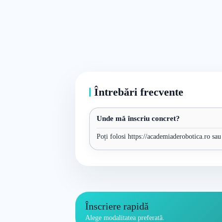
Întrebări frecvente
Unde mă înscriu concret?
Poți folosi https://academiaderobotica.ro sau
Înscriere rapidă
Alege modalitatea preferată.