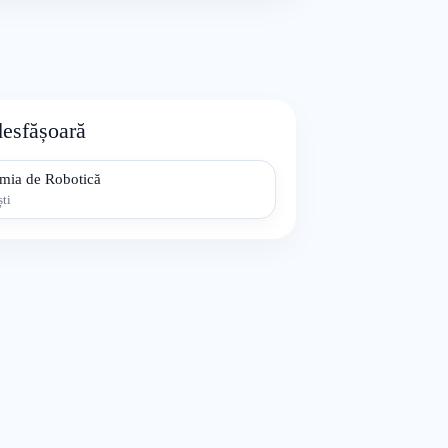
desfășoară
mia de Robotică
ti