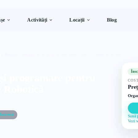
șe
Activități
Locații
Blog
 în București
/
Cursuri de robotică și programare pentru copii la Academia de Robotică
Însc
 și programare pentru
COST
e Robotică
Preț
Organ
 5–14 ani
București
Sună 
Vezi 