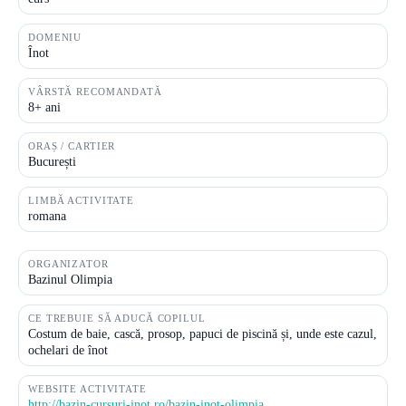
DOMENIU
Înot
VÂRSTĂ RECOMANDATĂ
8+ ani
ORAȘ / CARTIER
București
LIMBĂ ACTIVITATE
romana
ORGANIZATOR
Bazinul Olimpia
CE TREBUIE SĂ ADUCĂ COPILUL
Costum de baie, cască, prosop, papuci de piscină și, unde este cazul,
ochelari de înot
WEBSITE ACTIVITATE
http://bazin-cursuri-inot.ro/bazin-inot-olimpia