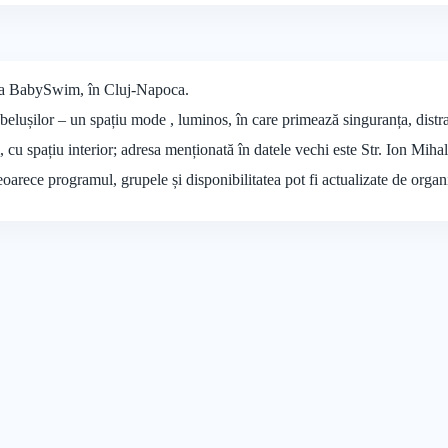
i la BabySwim, în Cluj-Napoca.
belușilor – un spațiu mode , luminos, în care primează singuranța, distrac
 cu spațiu interior; adresa menționată în datele vechi este Str. Ion Mih
deoarece programul, grupele și disponibilitatea pot fi actualizate de organ