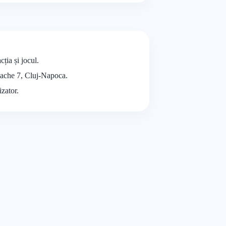
ția și jocul.
alache 7, Cluj-Napoca.
izator.