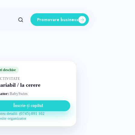
Promovare business
ri deschise
CTIVITATE
ariabil / la cerere
ator:
BabySwim
Înscrie-ți copilul
tru detalii: (0745) 891 102
site organizator