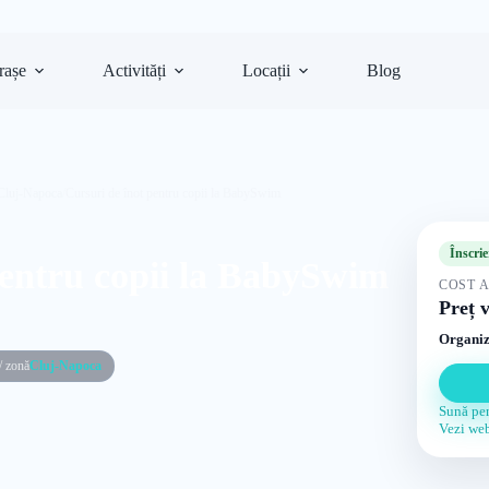
rașe
Activități
Locații
Blog
 Cluj-Napoca
/
Cursuri de înot pentru copii la BabySwim
Înscrie
pentru copii la BabySwim
COST A
Preț v
Organiz
/ zonă
Cluj-Napoca
Sună pen
Vezi web