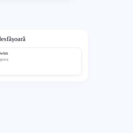
desfășoară
Swim
apoca