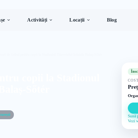
șe
Activități
Locații
Blog
suri de fotbal pentru copii la Stadionul Tineretului Iolanda Balaș-Sőtér
Însc
ntru copii la Stadionul
COST
Balaș-Sőtér
Preț
Organ
curești
Sună 
Vezi 