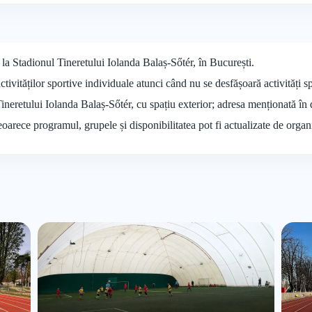
 la Stadionul Tineretului Iolanda Balaș-Sőtér, în București.
tivităților sportive individuale atunci când nu se desfășoară activități s
Tineretului Iolanda Balaș-Sőtér, cu spațiu exterior; adresa menționată în
deoarece programul, grupele și disponibilitatea pot fi actualizate de organ