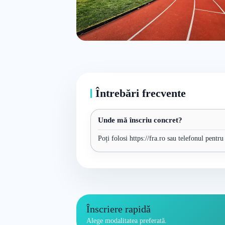
Întrebări frecvente
Unde mă înscriu concret?
Poți folosi https://fra.ro sau telefonul pentr
Înscriere rapidă
Alege modalitatea preferată.