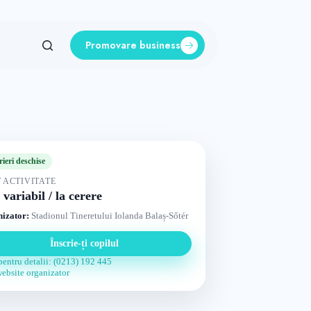
Promovare business
rieri deschise
 ACTIVITATE
 variabil / la cerere
izator:
Stadionul Tineretului Iolanda Balaș-Sőtér
Înscrie-ți copilul
pentru detalii: (0213) 192 445
website organizator