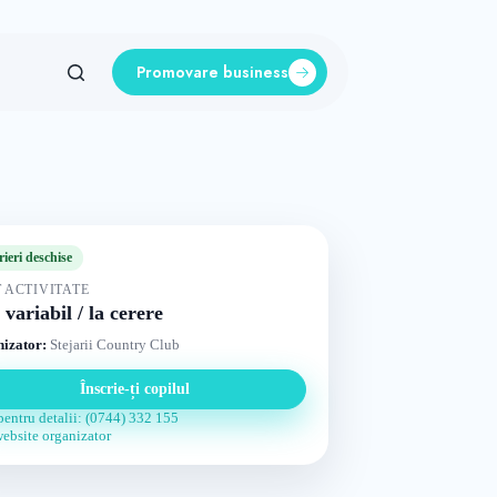
Promovare business
rieri deschise
 ACTIVITATE
 variabil / la cerere
izator:
Stejarii Country Club
Înscrie-ți copilul
pentru detalii: (0744) 332 155
website organizator