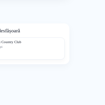
desfășoară
ii Country Club
ti