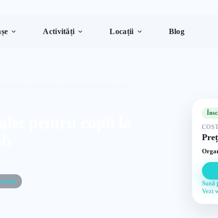
șe
Activități
Locații
Blog
ri de dans și balet pentru copii la Stejarii Country Club
Însc
alet pentru copii la
COST
ub
Preț
Organ
i
curești
Sună 
Vezi 