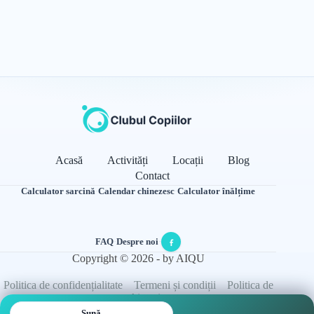
Acasă
Activități
Locații
Blog
Contact
Calculator sarcină
·
Calendar chinezesc
·
Calculator înălțime
FAQ
·
Despre noi
·
Copyright © 2026 - by AIQU
Politica de confidențialitate
Termeni și condiții
Politica de
cookie-uri
Sună