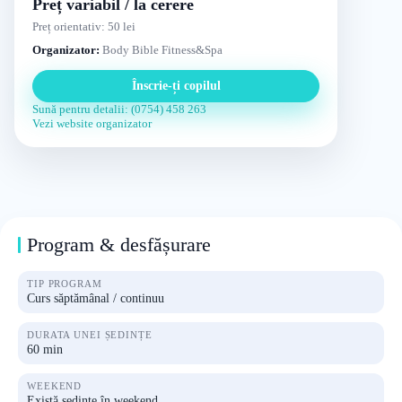
Preț variabil / la cerere
Preț orientativ: 50 lei
Organizator:
Body Bible Fitness&Spa
Înscrie-ți copilul
Sună pentru detalii: (0754) 458 263
Vezi website organizator
Program & desfășurare
TIP PROGRAM
Curs săptămânal / continuu
DURATA UNEI ȘEDINȚE
60 min
WEEKEND
Există ședințe în weekend