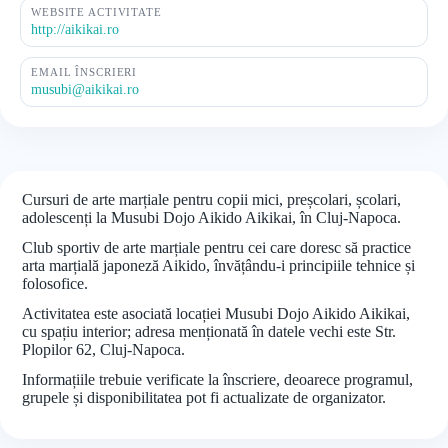
WEBSITE ACTIVITATE
http://aikikai.ro
EMAIL ÎNSCRIERI
musubi@aikikai.ro
Cursuri de arte marțiale pentru copii mici, preșcolari, școlari,
adolescenți la Musubi Dojo Aikido Aikikai, în Cluj-Napoca.
Club sportiv de arte marțiale pentru cei care doresc să practice
arta marțială japoneză Aikido, învățându-i principiile tehnice și
folosofice.
Activitatea este asociată locației Musubi Dojo Aikido Aikikai,
cu spațiu interior; adresa menționată în datele vechi este Str.
Plopilor 62, Cluj-Napoca.
Informațiile trebuie verificate la înscriere, deoarece programul,
grupele și disponibilitatea pot fi actualizate de organizator.