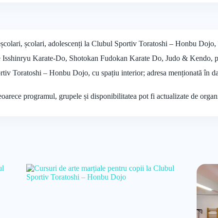
eșcolari, școlari, adolescenți la Clubul Sportiv Toratoshi – Honbu Dojo, î
e Isshinryu Karate-Do, Shotokan Fudokan Karate Do, Judo & Kendo, pentr
ortiv Toratoshi – Honbu Dojo, cu spațiu interior; adresa menționată în d
deoarece programul, grupele și disponibilitatea pot fi actualizate de organ