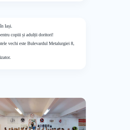
n Iași.
u copiii și adulții doritori!
atele vechi este Bulevardul Metalurgiei 8,
izator.