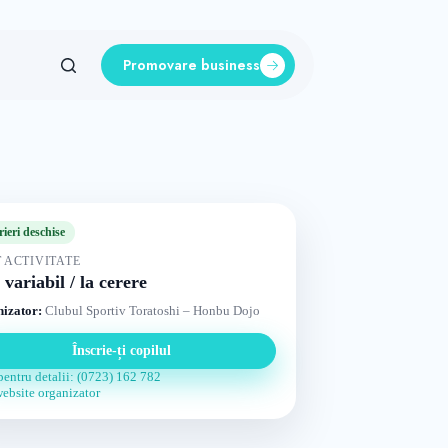
Promovare business
rieri deschise
 ACTIVITATE
 variabil / la cerere
izator:
Clubul Sportiv Toratoshi – Honbu Dojo
Înscrie-ți copilul
pentru detalii: (0723) 162 782
website organizator