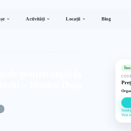
șe
Activități
Locații
Blog
iale pentru copii la Clubul Sportiv Toratoshi – Honbu Dojo
Însc
iale pentru copii la
COST
toshi – Honbu Dojo
Preț
Organ
i
Sună 
Vezi 