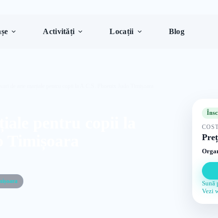
șe
Activități
Locații
Blog
suri de arte marțiale pentru copii la A.C.S. Phoenix Judo Timișoara
Însc
iale pentru copii la
COST
o Timișoara
Preț
Organ
mișoara
Sună 
Vezi 