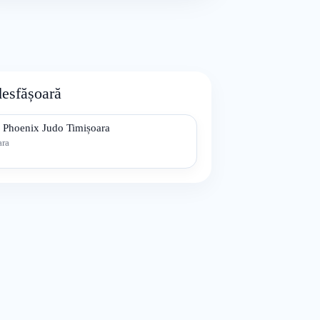
desfășoară
 Phoenix Judo Timișoara
ara