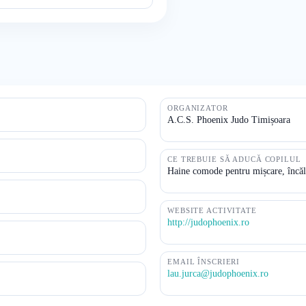
ORGANIZATOR
A.C.S. Phoenix Judo Timișoara
CE TREBUIE SĂ ADUCĂ COPILUL
Haine comode pentru mișcare, încălț
WEBSITE ACTIVITATE
http://judophoenix.ro
EMAIL ÎNSCRIERI
lau.jurca@judophoenix.ro