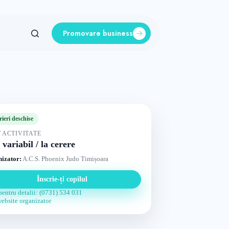
Promovare business
rieri deschise
 ACTIVITATE
 variabil / la cerere
izator:
A.C.S. Phoenix Judo Timișoara
Înscrie-ți copilul
pentru detalii: (0731) 534 031
website organizator