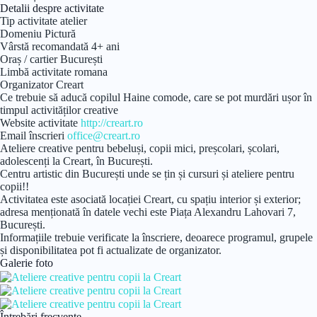
Detalii despre activitate
Tip activitate
atelier
Domeniu
Pictură
Vârstă recomandată
4+ ani
Oraș / cartier
București
Limbă activitate
romana
Organizator
Creart
Ce trebuie să aducă copilul
Haine comode, care se pot murdări ușor în
timpul activităților creative
Website activitate
http://creart.ro
Email înscrieri
office@creart.ro
Ateliere creative pentru bebeluși, copii mici, preșcolari, școlari,
adolescenți la Creart, în București.
Centru artistic din București unde se țin și cursuri și ateliere pentru
copii!!
Activitatea este asociată locației Creart, cu spațiu interior și exterior;
adresa menționată în datele vechi este Piața Alexandru Lahovari 7,
București.
Informațiile trebuie verificate la înscriere, deoarece programul, grupele
și disponibilitatea pot fi actualizate de organizator.
Galerie foto
Întrebări frecvente