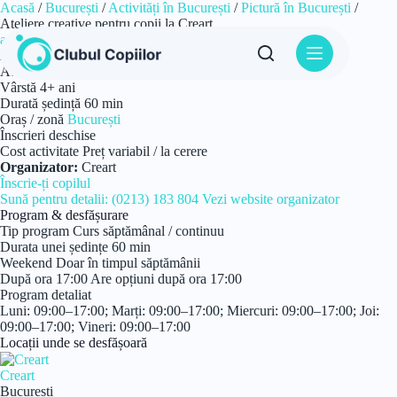
Sari
Acasă
/
București
/
Activități în București
/
Pictură în București
/
la
Ateliere creative pentru copii la Creart
conținut
atelier
Pictură
Ateliere creative pentru copii la Creart
Ateliere de Pictură pentru copii de la 4 ani
Vârstă
4+ ani
Durată ședință
60 min
Oraș / zonă
București
Înscrieri deschise
Cost activitate
Preț variabil / la cerere
Organizator:
Creart
Înscrie-ți copilul
Sună pentru detalii: (0213) 183 804
Vezi website organizator
Program & desfășurare
Tip program
Curs săptămânal / continuu
Durata unei ședințe
60 min
Weekend
Doar în timpul săptămânii
După ora 17:00
Are opțiuni după ora 17:00
Program detaliat
Luni: 09:00–17:00; Marți: 09:00–17:00; Miercuri: 09:00–17:00; Joi:
09:00–17:00; Vineri: 09:00–17:00
Locații unde se desfășoară
Creart
București