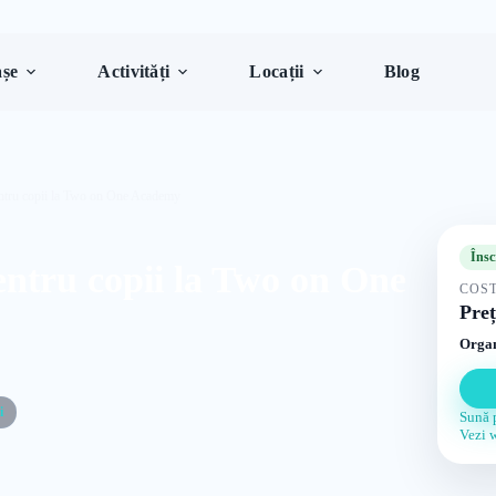
șe
Activități
Locații
Blog
pentru copii la Two on One Academy
Însc
pentru copii la Two on One
COST
Preț
Organ
i
Sună 
Vezi 