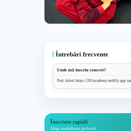
Întrebări frecvente
Unde mă înscriu concret?
Poți folosi https://201academy.netlify.app sa
Înscriere rapidă
Alege modalitatea preferată.