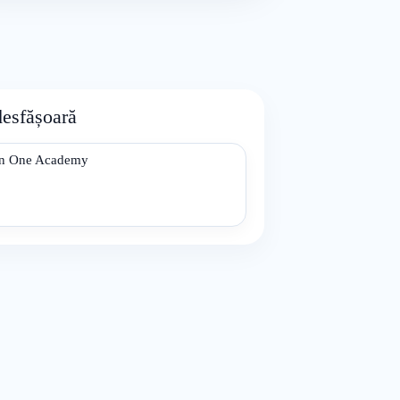
desfășoară
n One Academy