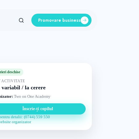
Promovare business
rieri deschise
 ACTIVITATE
 variabil / la cerere
izator:
Two on One Academy
Înscrie-ți copilul
pentru detalii: (0744) 559 550
website organizator