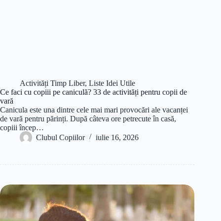
Activități Timp Liber
,
Liste Idei Utile
Ce faci cu copiii pe caniculă? 33 de activități pentru copii de
vară
Canicula este una dintre cele mai mari provocări ale vacanței
de vară pentru părinți. După câteva ore petrecute în casă,
copiii încep…
Clubul Copiilor
iulie 16, 2026