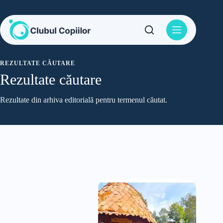
Sari
la
conținut
REZULTATE CĂUTARE
Rezultate căutare
Rezultate din arhiva editorială pentru termenul căutat.