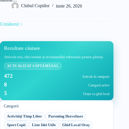
Clubul Copiilor
iunie 26, 2026
Următorul
Rezultate căutare
Articole noi, idei testate și recomandări editoriale pentru părinți.
ACTUALIZAT SĂPTĂMÂNAL
472
Articole în categorie
8
Categorii active
5
Orașe cu ghid local
Categorii
Activități Timp Liber
Parenting Dezvoltare
Sport Copii
Liste Idei Utile
Ghid Local Oraș