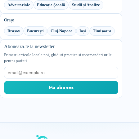
Advertoriale
Educație Școală
Studii și Analize
Orașe
Brașov
București
Cluj-Napoca
Iași
Timișoara
Aboneaza-te la newsletter
Primesti articole locale noi, ghiduri practice si recomandari utile
pentru parinti.
Email
Ma abonez