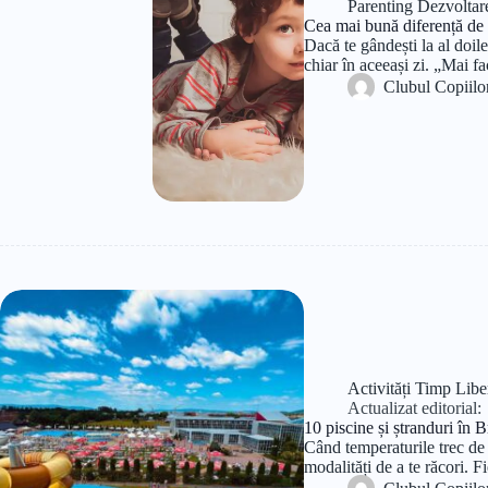
Parenting Dezvoltar
Cea mai bună diferență de v
Dacă te gândești la al doile
chiar în aceeași zi. „Mai f
Clubul Copiilo
Activități Timp Libe
Actualizat editorial:
10 piscine și ștranduri în
Când temperaturile trec de 
modalități de a te răcori. 