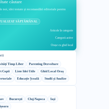
ltate căutare
le noi, idei testate și recomandări editoriale pentru
.
TUALIZAT SĂPTĂMÂNAL
Articole în categorie
Categorii active
Orașe cu ghid local
rii
vități Timp Liber
Parenting Dezvoltare
t Copii
Liste Idei Utile
Ghid Local Oraș
rtoriale
Educație Școală
Studii și Analize
șov
București
Cluj-Napoca
Iași
ișoara