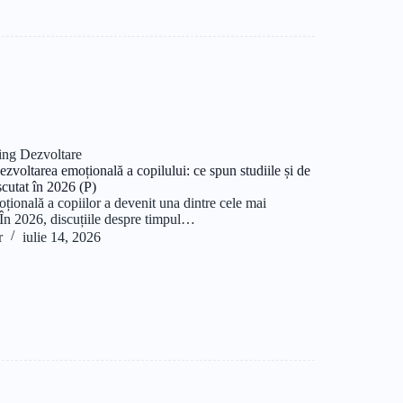
ing Dezvoltare
zvoltarea emoțională a copilului: ce spun studiile și de
scutat în 2026 (P)
moțională a copiilor a devenit una dintre cele mai
În 2026, discuțiile despre timpul…
r
iulie 14, 2026