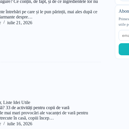
igure? Ce conțin, de fapt, și de ce ingredientele lor nu
Abone
te întrebări pe care și le pun părinții, mai ales după ce
i alarmante despre…
Primes
r
iulie 21, 2026
utile p
Email
r
,
Liste Idei Utile
lă? 33 de activități pentru copii de vară
ele mai mari provocări ale vacanței de vară pentru
etrecute în casă, copiii încep…
r
iulie 16, 2026