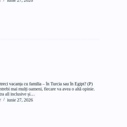
r
iunie 27, 2026
treci vacanța cu familia – în Turcia sau în Egipt? (P)
trebi mai mulți oameni, fiecare va avea o altă opinie.
tra all inclusive și…
r
iunie 27, 2026