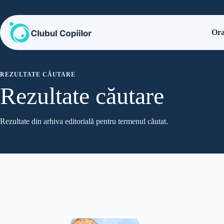
Sari
la
conținut
Ora
REZULTATE CĂUTARE
Rezultate căutare
Rezultate din arhiva editorială pentru termenul căutat.