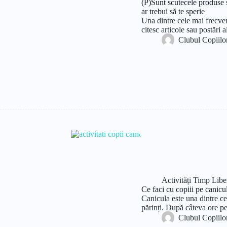
(P)Sunt scutecele produse s
ar trebui să te sperie
Una dintre cele mai frecven
citesc articole sau postăr
Clubul Copiilo
Activități Timp Libe
Ce faci cu copiii pe canicu
Canicula este una dintre c
părinți. După câteva ore p
Clubul Copiilo