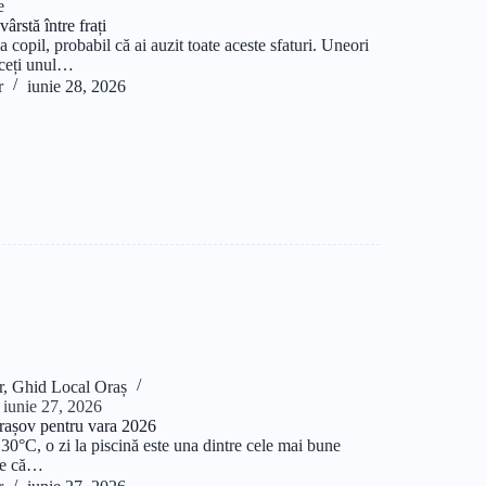
e
ârstă între frați
a copil, probabil că ai auzit toate aceste sfaturi. Uneori
aceți unul…
r
iunie 28, 2026
r
,
Ghid Local Oraș
iunie 27, 2026
 Brașov pentru vara 2026
30°C, o zi la piscină este una dintre cele mai bune
Fie că…