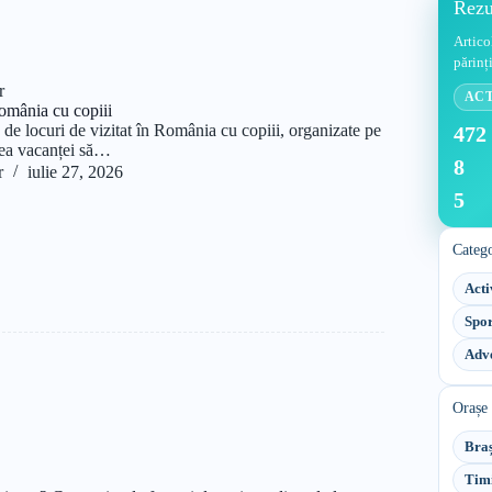
Rezu
Artico
părinți
r
AC
România cu copiii
de locuri de vizitat în România cu copiii, organizate pe
472
area vacanței să…
8
r
iulie 27, 2026
5
Catego
Acti
Spor
Adve
Orașe
Bra
Tim