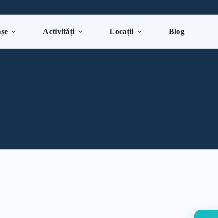
șe
Activități
Locații
Blog