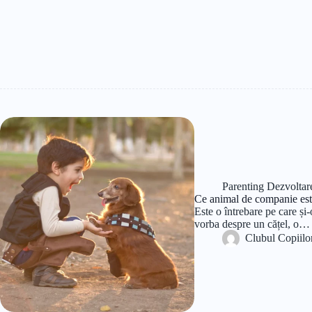
Parenting Dezvoltar
Ce animal de companie este
Este o întrebare pe care și
vorba despre un cățel, o…
Clubul Copiilo