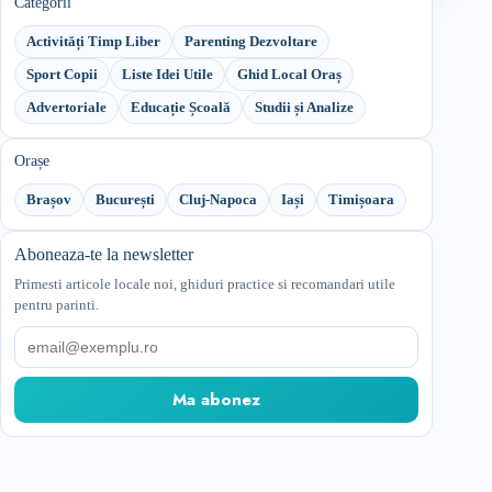
Categorii
Activități Timp Liber
Parenting Dezvoltare
Sport Copii
Liste Idei Utile
Ghid Local Oraș
Advertoriale
Educație Școală
Studii și Analize
Orașe
Brașov
București
Cluj-Napoca
Iași
Timișoara
Aboneaza-te la newsletter
Primesti articole locale noi, ghiduri practice si recomandari utile
pentru parinti.
Email
Ma abonez