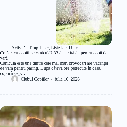
Activități Timp Liber
,
Liste Idei Utile
Ce faci cu copiii pe caniculă? 33 de activități pentru copii de
vară
Canicula este una dintre cele mai mari provocări ale vacanței
de vară pentru părinți. După câteva ore petrecute în casă,
copiii încep…
Clubul Copiilor
iulie 16, 2026