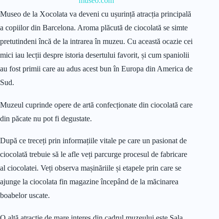
museo.com
Museo de la Xocolata va deveni cu ușurință atracția principală
a copiilor din Barcelona. Aroma plăcută de ciocolată se simte
pretutindeni încă de la intrarea în muzeu. Cu această ocazie cei
mici iau lecții despre istoria desertului favorit, și cum spaniolii
au fost primii care au adus acest bun în Europa din America de
Sud.
Muzeul cuprinde opere de artă confecționate din ciocolată care
din păcate nu pot fi degustate.
După ce treceți prin informațiile vitale pe care un pasionat de
ciocolată trebuie să le afle veți parcurge procesul de fabricare
al ciocolatei. Veți observa mașinăriile și etapele prin care se
ajunge la ciocolata fin magazine începând de la măcinarea
boabelor uscate.
O altă atracție de mare interes din cadrul muzeului este Sala