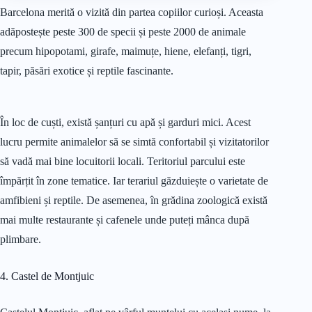
Barcelona merită o vizită din partea copiilor curioși. Aceasta
adăpostește peste 300 de specii și peste 2000 de animale
precum hipopotami, girafe, maimuțe, hiene, elefanți, tigri,
tapir, păsări exotice și reptile fascinante.
În loc de cuști, există șanțuri cu apă și garduri mici. Acest
lucru permite animalelor să se simtă confortabil și vizitatorilor
să vadă mai bine locuitorii locali. Teritoriul parcului este
împărțit în zone tematice. Iar terariul găzduiește o varietate de
amfibieni și reptile. De asemenea, în grădina zoologică există
mai multe restaurante și cafenele unde puteți mânca după
plimbare.
4. Castel de Montjuic