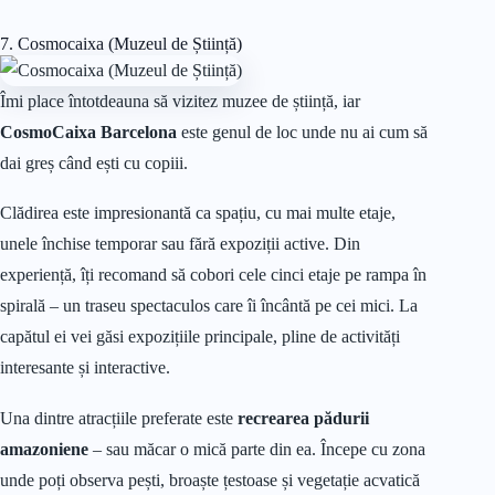
7. Cosmocaixa (Muzeul de Știință)
Îmi place întotdeauna să vizitez muzee de știință, iar
CosmoCaixa Barcelona
este genul de loc unde nu ai cum să
dai greș când ești cu copiii.
Clădirea este impresionantă ca spațiu, cu mai multe etaje,
unele închise temporar sau fără expoziții active. Din
experiență, îți recomand să cobori cele cinci etaje pe rampa în
spirală – un traseu spectaculos care îi încântă pe cei mici. La
capătul ei vei găsi expozițiile principale, pline de activități
interesante și interactive.
Una dintre atracțiile preferate este
recrearea pădurii
amazoniene
– sau măcar o mică parte din ea. Începe cu zona
unde poți observa pești, broaște țestoase și vegetație acvatică