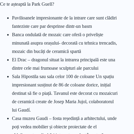
Ce te așteaptă la Park Guell?
Pavilioanele impresionante de la intrare care sunt clădiri
fanteziste care par desprinse dintr-un basm
Banca ondulată de mozaic care oferă o priveliște
minunată asupra orașului- decorată cu tehnica trencadis,
mozaic din bucăți de ceramică spartă
El Drac – dragonul situat la intrarea principală este una
dintre cele mai frumoase sculpturi ale parcului
Sala Hipostila sau sala celor 100 de coloane Un spațiu
impresionant susținut de 86 de coloane dorice, inițial
destinat să fie o piață. Tavanul este decorat cu mozaicuri
de ceramică create de Josep Maria Jujol, colaboratorul
lui Gaudí.
Casa muzeu Gaudi – fosta reședință a arhitectului, unde
poți vedea mobilier și obiecte proiectate de el