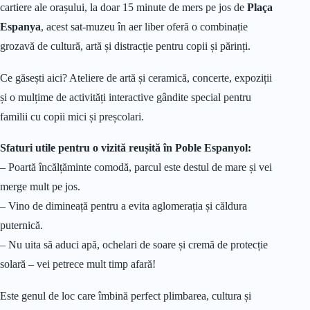
cartiere ale orașului, la doar 15 minute de mers pe jos de
Plaça
Espanya
, acest sat-muzeu în aer liber oferă o combinație
grozavă de cultură, artă și distracție pentru copii și părinți.
Ce găsești aici? Ateliere de artă și ceramică, concerte, expoziții
și o mulțime de activități interactive gândite special pentru
familii cu copii mici și preșcolari.
Sfaturi utile pentru o vizită reușită în Poble Espanyol:
– Poartă încălțăminte comodă, parcul este destul de mare și vei
merge mult pe jos.
– Vino de dimineață pentru a evita aglomerația și căldura
puternică.
– Nu uita să aduci apă, ochelari de soare și cremă de protecție
solară – vei petrece mult timp afară!
Este genul de loc care îmbină perfect plimbarea, cultura și