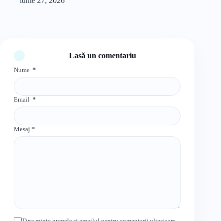
iunie 27, 2026
Lasă un comentariu
Nume
*
Email
*
Mesaj
*
Ține minte numele și emailul pentru comentarii ulterioare