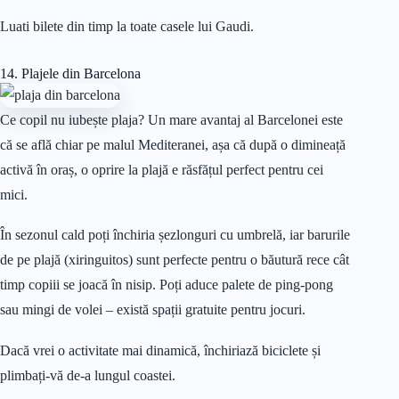
Luati bilete din timp la toate casele lui Gaudi.
14. Plajele din Barcelona
Ce copil nu iubește plaja? Un mare avantaj al Barcelonei este
că se află chiar pe malul Mediteranei, așa că după o dimineață
activă în oraș, o oprire la plajă e răsfățul perfect pentru cei
mici.
În sezonul cald poți închiria șezlonguri cu umbrelă, iar barurile
de pe plajă (xiringuitos) sunt perfecte pentru o băutură rece cât
timp copiii se joacă în nisip. Poți aduce palete de ping-pong
sau mingi de volei – există spații gratuite pentru jocuri.
Dacă vrei o activitate mai dinamică, închiriază biciclete și
plimbați-vă de-a lungul coastei.