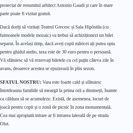
proiectat de renumitul arhitect Antonio Gaudi și care în mare
parte poate fi vizitat gratuit.
Dacă doriți să vizitați Teatrul Grecesc și Sala Hipòstila (cu
faimoasele modele mozaic) va trebui să achiziționezi un bilet
separat. În același timp, dacă aveți copii măricei ați putea opta
pentru ghidul audio, taxa este de 30 euro pentru o persoană.
Vă sfătuiesc să vă rezervați biletele cu cel puțin câteva zile în
avans, deoarece acestea se epuizează în plin sezon.
SFATUL NOSTRU:
Vara este foarte cald și sfătuiesc
întotdeauna familiile să meargă la prima oră a dimineții, înainte
ca căldura să se acumuleze. Există, de asemenea, locuri de
joacă pentru copii și o zonă de picnic în zona monumentală.
Cea mai apropiată intrare ar fi intrarea laterală de pe strada
Olot.