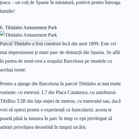
joaca – un colț de Spanie în miniatură, potrivit pentru întreaga
familie!
6. Tibidabo Amusement Park
Parcul Tibidabo a fost construit încǎ din anul 1899. Este cel
mai impresionant şi mare parc de distracții din Spania. Se aflǎ
în partea de nord-vest a oraşului Barcelona pe muntele cu
acelaşi nume.
Pentru a ajunge din Barcelona în parcul Tibidabo ai mai multe
variante: cu metroul- L7 din Placa Catalunya, cu autobuzul-
TibiBus T2B din fața stației de metrou, cu tramvaiul sau, dacǎ
vrei sǎ optezi pentru o experiențǎ cu funicularul, acesta te
poartǎ pânǎ la intrarea în parc în timp ce eşti privilegiat sǎ
admiri priveliştea deosebitǎ în timpul urcǎrii.