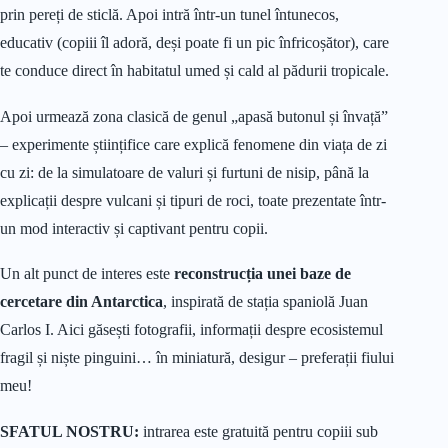
prin pereți de sticlă. Apoi intră într-un tunel întunecos,
educativ (copiii îl adoră, deși poate fi un pic înfricoșător), care
te conduce direct în habitatul umed și cald al pădurii tropicale.
Apoi urmează zona clasică de genul „apasă butonul și învață”
– experimente științifice care explică fenomene din viața de zi
cu zi: de la simulatoare de valuri și furtuni de nisip, până la
explicații despre vulcani și tipuri de roci, toate prezentate într-
un mod interactiv și captivant pentru copii.
Un alt punct de interes este
reconstrucția unei baze de
cercetare din Antarctica
, inspirată de stația spaniolă Juan
Carlos I. Aici găsești fotografii, informații despre ecosistemul
fragil și niște pinguini… în miniatură, desigur – preferații fiului
meu!
SFATUL NOSTRU:
intrarea este gratuită pentru copiii sub