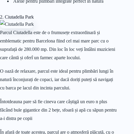
Aleile pentru plimbări integrate perfect în natură
2. Ciutadella Park
Parcul Ciutadella este de o frumusețe extraordinară și
emblematic pentru Barcelona fiind cel mai mare parc cu o
suprafață de 280.000 mp. Din loc în loc veți întâlni muzicieni
care cântă și oferî un farmec aparte locului.
O oază de relaxare, parcul este ideal pentru plimbări lungi în
natură înconjurați de copaci, iar dacă doriți puteți să navigați
cu barca pe lacul din incinta parcului.
Întotdeauna pare să fie cineva care câștigă un euro n plus
făcând bule gigantice din 2 bețe, sfoară și apă cu săpun pentru
a-i distra pe copii
În afară de toate acestea, parcul are o atmosferă plăcută, cu o