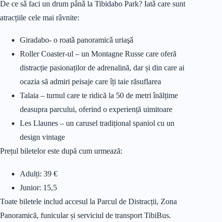
De ce sǎ faci un drum pânǎ la Tibidabo Park? Iatǎ care sunt
atracțiile cele mai râvnite:
Giradabo- o roatǎ panoramicǎ uriaşǎ
Roller Coaster-ul – un Montagne Russe care oferă
distracție pasionaților de adrenalină, dar și din care ai
ocazia să admiri peisaje care îți taie răsuflarea
Talaia – turnul care te ridică la 50 de metri înălțime
deasupra parcului, oferind o experiență uimitoare
Les Llaunes – un carusel tradițional spaniol cu un
design vintage
Prețul biletelor este după cum urmează:
Adulți: 39 €
Junior: 15,5
Toate biletele includ accesul la Parcul de Distracții, Zona
Panoramică, funicular și serviciul de transport TibiBus.