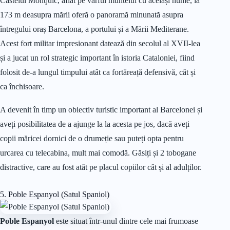
Castelul Montjuic, aflat pe vârful muntelui cu același nume, la
173 m deasupra mării oferă o panoramă minunată asupra
întregului oraș Barcelona, a portului și a Mării Mediterane.
Acest fort militar impresionant datează din secolul al XVII-lea
și a jucat un rol strategic important în istoria Cataloniei, fiind
folosit de-a lungul timpului atât ca fortăreață defensivă, cât și
ca închisoare.
A devenit în timp un obiectiv turistic important al Barcelonei și
aveți posibilitatea de a ajunge la la acesta pe jos, dacă aveți
copii măricei dornici de o drumeție sau puteți opta pentru
urcarea cu telecabina, mult mai comodă. Găsiți și 2 tobogane
distractive, care au fost atât pe placul copiilor cât și al adulților.
5. Poble Espanyol (Satul Spaniol)
Poble Espanyol
este situat într-unul dintre cele mai frumoase